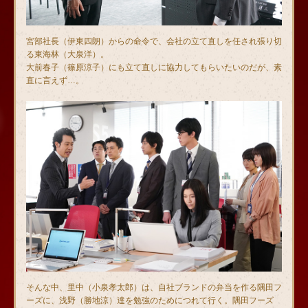
宮部社長（伊東四朗）からの命令で、会社の立て直しを任され張り切
る東海林（大泉洋）。
大前春子（篠原涼子）にも立て直しに協力してもらいたいのだが、素
直に言えず…。
そんな中、里中（小泉孝太郎）は、自社ブランドの弁当を作る隅田フ
ーズに、浅野（勝地涼）達を勉強のためにつれて行く。隅田フーズ