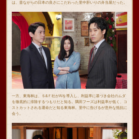
は、昔ながらの日本の良さにこだわった里中肝いりの弁当屋だった。
一方、東海林は、Ｓ&Ｆ社がAIを導入し、利益率に基づき会社のムダ
を徹底的に排除するつもりだと知る。隅田フーズは利益率が低く、コ
ストカットされる運命だと知る東海林。里中に告げるが意外な抵抗に
会う。