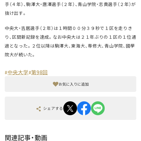
手（４年）、駒澤大・唐澤選手（２年）、青山学院・志貴選手（２年）が
抜け出す。
中央大・吉居選手（２年）は１時間００分３９秒で１区を走りき
り、区間新記録を達成。なお中央大は２１年ぶりの１区の１位通
過となった。２位以降は駒澤大、東海大、専修大、青山学院、國學
院大が続いた。
中央大学
第98回
#
#
お気に入りに追加
シェアする
関連記事・動画