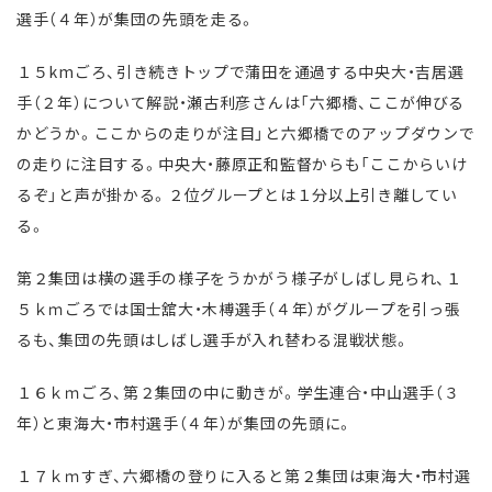
選手（４年）が集団の先頭を走る。
１５kmごろ、引き続きトップで蒲田を通過する中央大・吉居選
手（２年）について解説・瀬古利彦さんは「六郷橋、ここが伸びる
かどうか。ここからの走りが注目」と六郷橋でのアップダウンで
の走りに注目する。中央大・藤原正和監督からも「ここからいけ
るぞ」と声が掛かる。２位グループとは１分以上引き離してい
る。
第２集団は横の選手の様子をうかがう様子がしばし見られ、１
５ｋｍごろでは国士舘大・木榑選手（４年）がグループを引っ張
るも、集団の先頭はしばし選手が入れ替わる混戦状態。
１６ｋｍごろ、第２集団の中に動きが。学生連合・中山選手（３
年）と東海大・市村選手（４年）が集団の先頭に。
１７ｋｍすぎ、六郷橋の登りに入ると第２集団は東海大・市村選