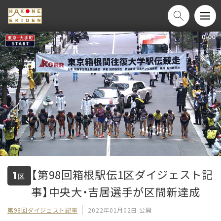
【第98回箱根駅伝1区ダイジェスト記
1
区
事】中央大・吉居選手が区間新達成
第98回ダイジェスト記事
2022年01月02日 公開