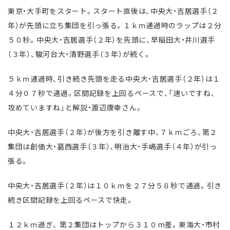
東京・大手町をスタート。スタート直後は、中央大・吉居選手（２
年）が先頭に立ち集団を引っ張る。１ｋｍ通過時のラップは２分
５０秒。中央大・吉居選手（２年）を先頭に、早稲田大・井川選手
（３年）、駿河台大・清野選手（３年）が続く。
５ｋｍ通過時、引き続き先頭を走る中央大・吉居選手（２年）は１
４分０７秒で通過。区間記録を上回るペースで、「速いですね、
攻めていますね」と解説・渡辺康幸さん。
中央大・吉居選手（２年）が後方を引き離す中、７ｋｍごろ、第２
集団は創価大・葛西選手（３年）、明治大・手嶋選手（４年）が引っ
張る。
中央大・吉居選手（２年）は１０ｋｍを２７分５８秒で通過。引き
続き区間記録を上回るペースで快走。
１２ｋｍ過ぎ、 第２集団はトップから３１０m差。東海大・市村