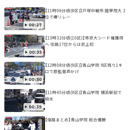
【11時06分頃(8区)】戸塚中継所 國學院大 2
位で襷リレー
00:27
【13時32分頃(10区)】帝京大シード権獲得
へ 往路17位からは史上初
00:35
【12時08分頃(9区)】青山学院 9区残り1キ
ロで原監督声かけ
00:30
【11時45分頃(9区)】青山学院 横浜駅前で
給水
00:39
【復路まとめ】青山学院 総合優勝