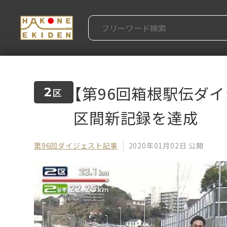
【第96回箱根駅伝ダ
2
区
区間新記録を達成
第96回ダイジェスト記事
2020年01月02日 公開