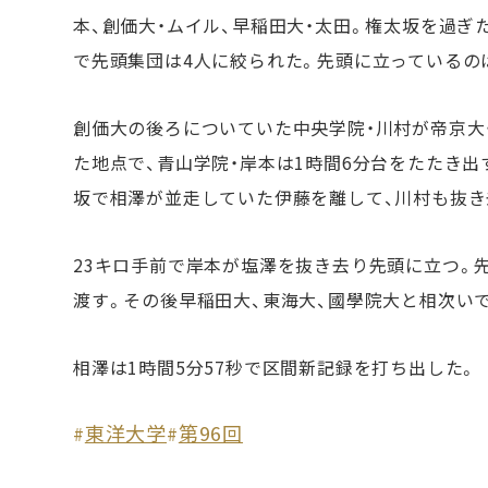
本、創価大・ムイル、早稲田大・太田。権太坂を過ぎ
で先頭集団は4人に絞られた。先頭に立っているの
創価大の後ろについていた中央学院・川村が帝京大・
た地点で、青山学院・岸本は1時間6分台をたたき
坂で相澤が並走していた伊藤を離して、川村も抜き
23キロ手前で岸本が塩澤を抜き去り先頭に立つ。
渡す。その後早稲田大、東海大、國學院大と相次い
相澤は1時間5分57秒で区間新記録を打ち出した。
東洋大学
第96回
#
#