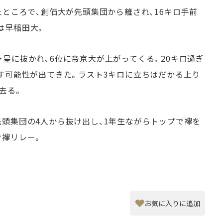
たところで、創価大が先頭集団から離され、16キロ手前
は早稲田大。
星に抜かれ、6位に帝京大が上がってくる。20キロ過ぎ
出す可能性が出てきた。ラスト3キロに立ちはだかる上り
去る。
先頭集団の4人から抜け出し、1年生ながらトップで襷を
で襷リレー。
お気に入りに追加