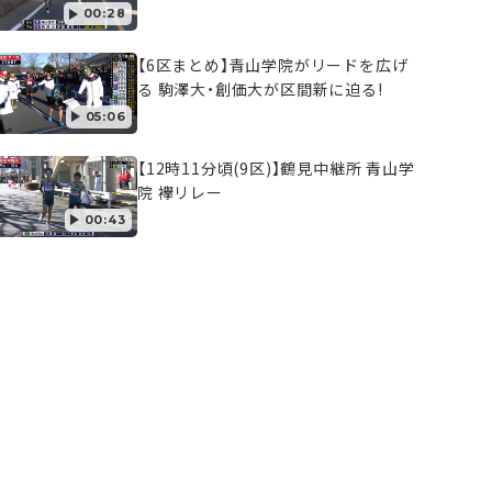
00:28
【6区まとめ】青山学院がリードを広げ
る 駒澤大・創価大が区間新に迫る!
05:06
【12時11分頃(9区)】鶴見中継所 青山学
院 襷リレー
00:43