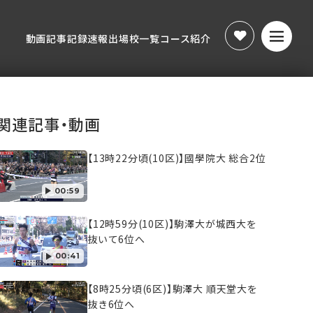
動画
記事
記録速報
出場校一覧
コース紹介
動画
記事
記録速報
出場校一覧
コース紹介
関連記事・動画
【13時22分頃(10区)】國學院大 総合2位
00:59
【12時59分(10区)】駒澤大が城西大を
抜いて6位へ
00:41
【8時25分頃(6区)】駒澤大 順天堂大を
抜き6位へ