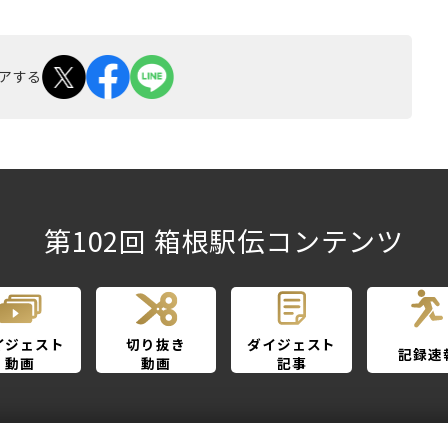
アする
第102回 箱根駅伝コンテンツ
イジェスト
切り抜き
ダイジェスト
記録速
動画
動画
記事