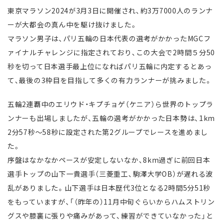
東京マラソン2024が3月3日に開催され、約3万7000人のランナ
ーが大都会の真ん中を駆け抜けました。
マラソン男子は、パリ五輪の日本代表の選考がかかったMGCフ
ァイナルチャレンジに指定されており、この大会で2時間５分50
秒を切って日本選手最上位になればパリ五輪に内定するとあっ
て、最後の3枠目を目指して多くの有力ランナーが挑みました。
五輪2連覇中のエリウド・キプチョゲ（ケニア）ら世界のトップラ
ンナーも出場しましたが、五輪の選考がかかった日本勢は、1km
2分57秒〜58秒に設定された第2グループでレースを進めまし
た。
序盤はなかなかペースが安定しないなか、8km過ぎに前回日本
選手トップの山下一貴選手（三菱重工、駒澤大学OB）が遅れる波
乱がありました。山下選手は日本歴代3位となる2時間5分51秒
をもっていますが、「（昨年の）11月中旬ぐらいからハムストリン
グスや膝裏に張りや痛みがあって、練習ができていなかった」と