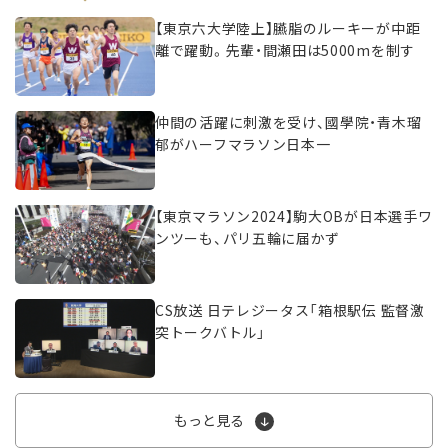
【東京六大学陸上】臙脂のルーキーが中距
離で躍動。先輩・間瀬田は5000mを制す
仲間の活躍に刺激を受け、國學院・青木瑠
郁がハーフマラソン日本一
【東京マラソン2024】駒大OBが日本選手ワ
ンツーも、パリ五輪に届かず
CS放送 日テレジータス「箱根駅伝 監督激
突トークバトル」
もっと見る