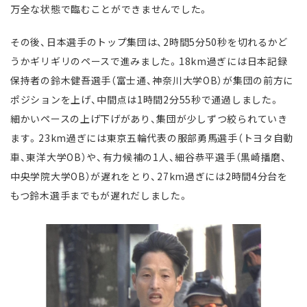
万全な状態で臨むことができませんでした。
その後、日本選手のトップ集団は、2時間5分50秒を切れるかど
うかギリギリのペースで進みました。18km過ぎには日本記録
保持者の鈴木健吾選手（富士通、神奈川大学OB）が集団の前方に
ポジションを上げ、中間点は1時間2分55秒で通過しました。
細かいペースの上げ下げがあり、集団が少しずつ絞られていき
ます。23km過ぎには東京五輪代表の服部勇馬選手（トヨタ自動
車、東洋大学OB）や、有力候補の1人、細谷恭平選手（黒崎播磨、
中央学院大学OB）が遅れをとり、27km過ぎには2時間4分台を
もつ鈴木選手までもが遅れだしました。