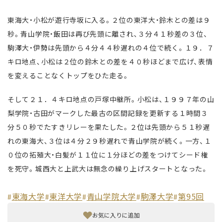
東海大・小松が遊行寺坂に入る。２位の東洋大・鈴木との差は９
秒。青山学院・飯田は再び先頭に離され、３分４１秒差の３位、
駒澤大・伊勢は先頭から４分４４秒遅れの４位で続く。１９．７
キロ地点、小松は２位の鈴木との差を４０秒ほどまで広げ、表情
を変えることなくトップをひた走る。
そして２１．４キロ地点の戸塚中継所。小松は、１９９７年の山
梨学院・古田がマークした最古の区間記録を更新する１時間３
分５０秒でたすきリレーを果たした。２位は先頭から５１秒遅
れの東海大、３位は４分２９秒遅れで青山学院が続く。一方、１
０位の拓殖大・白髪が１１位に１分ほどの差をつけてシード権
を死守。城西大と上武大は無念の繰り上げスタートとなった。
東海大学
東洋大学
青山学院大学
駒澤大学
第95回
#
#
#
#
#
お気に入りに追加