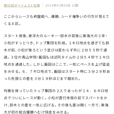
第95回ダイジェスト記事
2019年01月03日 公開
ここからレースも終盤戦へ...優勝、シード権争いの行方が見えて
くる８区。
スタート直後、東洋大のルーキー・鈴木の背後に東海大の３年・
小松がすっとつき、トップ集団を形成。１キロ地点を過ぎても鈴
木が前、小松が後ろという並びは変わらず共に２分５５秒で通
過。３位の青山学院・飯田もほぼ同タイムの２分５４秒で１キロ
地点を通過した。しかし飯田はここで、一気にペースを上げ猛追
をみせる。６．７キロ地点で、飯田はスタート時に３分２９秒あ
った先頭との差を３分１９秒ほどまで縮めた。
均衡を保っていたトップ集団の２人であったが１４．６キロ地
点でついにレースが動く。小松が遊行寺坂の前でスパートをか
け、鈴木との差を一気に広げる。その後も差は開く一方で、東海
大が初の総合優勝へむけ快走をみせる。