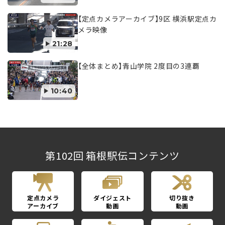
【定点カメラアーカイブ】9区 横浜駅定点カ
メラ映像
21:28
【全体まとめ】青山学院 2度目の3連覇
10:40
第102回 箱根駅伝コンテンツ
定点カメラ
ダイジェスト
切り抜き
アーカイブ
動画
動画