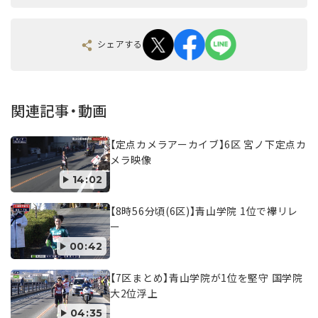
シェアする
関連記事・動画
【定点カメラアーカイブ】6区 宮ノ下定点カ
メラ映像
14:02
【8時56分頃(6区)】青山学院 1位で襷リレ
ー
00:42
【7区まとめ】青山学院が1位を堅守 国学院
大2位浮上
04:35