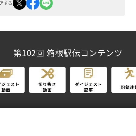
アする
第102回 箱根駅伝コンテンツ
イジェスト
切り抜き
ダイジェスト
記録速
動画
動画
記事