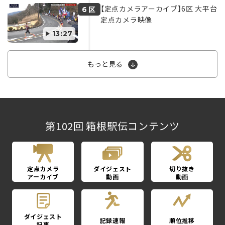
【定点カメラアーカイブ】6区 大平台
区
6
定点カメラ映像
13:27
もっと見る
第102回 箱根駅伝コンテンツ
定点カメラ
ダイジェスト
切り抜き
アーカイブ
動画
動画
ダイジェスト
記録速報
順位推移
記事