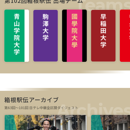
第102回箱根駅伝 出場チーム
箱根駅伝アーカイブ
第63回～101回 日テレ中継全区間ダイジェスト