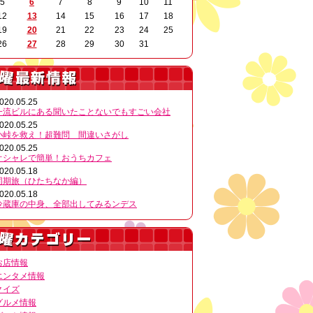
5
6
7
8
9
10
11
12
13
14
15
16
17
18
19
20
21
22
23
24
25
26
27
28
29
30
31
020.05.25
一流ビルにある聞いたことないでもすごい会社
020.05.25
小峠を救え！超難問 間違いさがし
020.05.25
オシャレで簡単！おうちカフェ
020.05.18
同期旅（ひたちなか編）
020.05.18
冷蔵庫の中身、全部出してみるンデス
お店情報
エンタメ情報
クイズ
グルメ情報