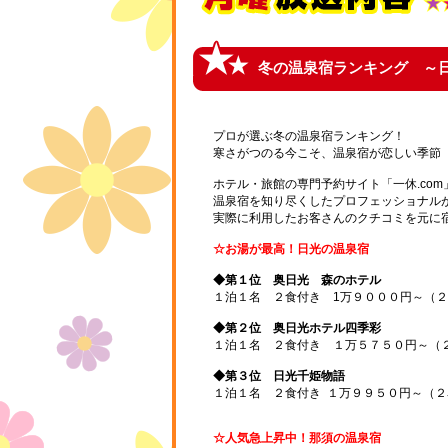
冬の温泉宿ランキング ～
プロが選ぶ冬の温泉宿ランキング！
寒さがつのる今こそ、温泉宿が恋しい季節
ホテル・旅館の専門予約サイト「一休.co
温泉宿を知り尽くしたプロフェッショナル
実際に利用したお客さんのクチコミを元に
☆お湯が最高！日光の温泉宿
◆第１位 奥日光 森のホテル
１泊１名 ２食付き 1万９０００円～（
◆第２位 奥日光ホテル四季彩
１泊１名 ２食付き １万５７５０円～（
◆第３位 日光千姫物語
１泊１名 ２食付き １万９９５０円～（２
☆人気急上昇中！那須の温泉宿