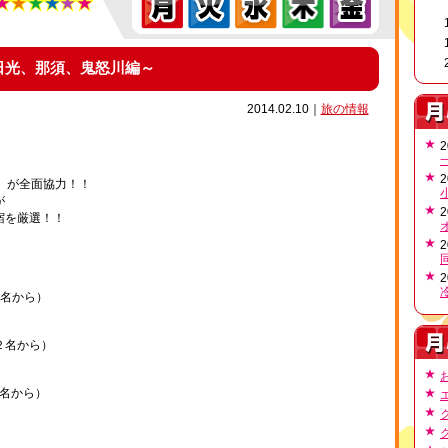
日光、那須、鬼怒川編～
2014.02.10｜
旅の情報
2
2
m」が全面協力！！
が
2
宿を厳選！！
2
2
２名から）
２名から）
名から）