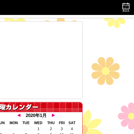
番組表
デス！ 毎週月曜～金曜 11時55分～13時55分 生放送！
◄
►
2020年1月
UN
MON
TUE
WED
THU
FRI
SAT
1
2
3
4