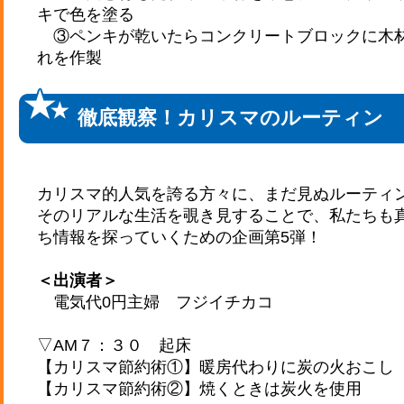
キで色を塗る
③ペンキが乾いたらコンクリートブロックに木
れを作製
徹底観察！カリスマのルーティン
カリスマ的人気を誇る方々に、まだ見ぬルーティ
そのリアルな生活を覗き見することで、私たちも
ち情報を探っていくための企画第5弾！
＜出演者＞
電気代0円主婦 フジイチカコ
▽AM７：３０ 起床
【カリスマ節約術①】暖房代わりに炭の火おこし
【カリスマ節約術②】焼くときは炭火を使用