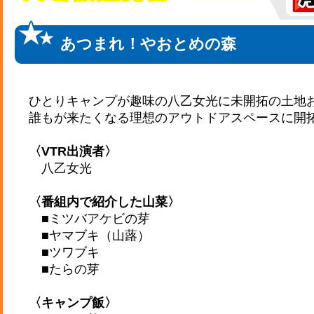
あつまれ！やおとめの森
ひとりキャンプが趣味の八乙女光に未開拓の土地お
誰もが来たくなる理想のアウトドアスペースに開
〈VTR出演者〉
八乙女光
〈番組内で紹介した山菜〉
■ミツバアケビの芽
■ヤマブキ（山蕗）
■ツワブキ
■たらの芽
〈キャンプ飯〉