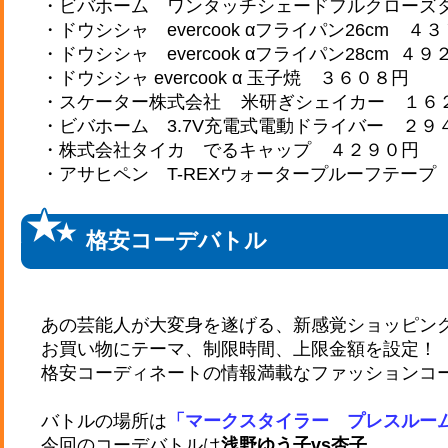
・ビバホーム ワンタッチシェードフルクローズ
・ドウシシャ evercook αフライパン26cm ４
・ドウシシャ evercook αフライパン28cm ４９
・ドウシシャ evercook α 玉子焼 ３６０８円
・スケーター株式会社 米研ぎシェイカー １６
・ビバホーム 3.7V充電式電動ドライバー ２９
・株式会社タイカ でるキャップ ４２９０円
・アサヒペン T-REXウォータープルーフテープ
格安コーデバトル
あの芸能人が大変身を遂げる、新感覚ショッピン
お買い物にテーマ、制限時間、上限金額を設定！
格安コーディネートの情報満載なファッションコ
バトルの場所は
「マークスタイラー プレスルー
今回のコーデバトルは
浅野ゆう子vs杏子