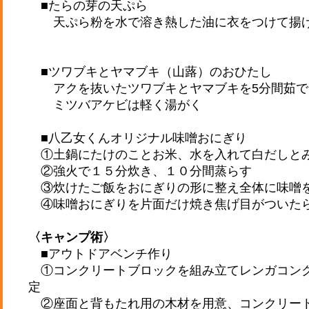
■たらの芽の天ぷら
天ぷら粉を水で溶き熱した油に衣をつけて揚
■ツワブキとヤマブキ（山蕗）のおひたし
アクを抜いたツワブキとヤマブキを5分間茹でて
ミツバアケビは軽く湯がく
■八乙女くんオリジナル味噌おにぎり
①土鍋にたけのことお米、水を入れて白だしと
②強火で１５分炊き、１０分間蒸らす
③炊けたご飯をおにぎりの形に整え全体に味噌
④味噌おにぎりを片面だけ焼き焦げ目がついた
〈キャンプ術〉
■アウトドアベンチ作り
①コンクリートブロックを組み立てレンガコン
定
②座面と背もたれ用の木材を用意、コンクリー