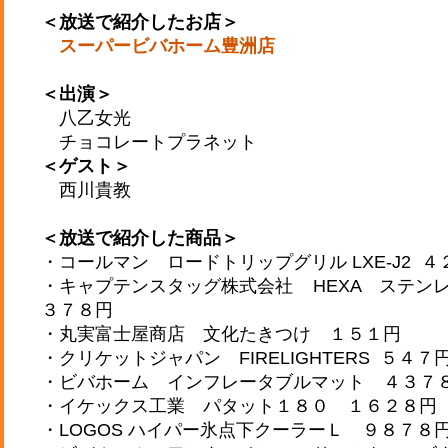
＜放送で紹介したお店＞
スーパービバホーム豊洲店
＜出演＞
八乙女光
チョコレートプラネット
＜ゲスト＞
西川貴教
＜放送で紹介した商品＞
・コールマン ロードトリップグリル LXE-J2 
・キャプテンスタッグ株式会社 HEXA ステン
３７８円
・丸実富士屋商店 文化たきつけ １５１円
・クリケットジャパン FIRELIGHTERS ５４７
・ビバホーム インフレータブルマット ４３７
・イケックス工業 パタット１８０ １６２８円
・LOGOS ハイパー氷点下クーラーＬ ９８７８