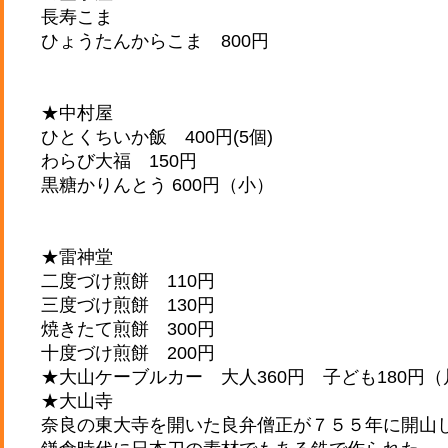
長寿こま
ひょうたんからこま 800円
★中村屋
ひとくちいか飯 400円(5個)
わらび大福 150円
黒糖かりんとう 600円（小）
★雷神堂
二度づけ煎餅 110円
三度づけ煎餅 130円
焼きたて煎餅 300円
十度づけ煎餅 200円
★大山ケーブルカー 大人360円 子ども180円（
★大山寺
奈良の東大寺を開いた良弁僧正が７５５年に開山