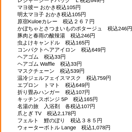
レジャーシートバッグ L 税込649円
マヨ彼ー おかき税込105円
明太マヨ子 おかき税込105円
原宿Kuloeカレー 税込２６７円
かぼちゃとさつまいものポタージュ 税込246
豚肉と春雨の酸辣湯 税込246円
虫よけキャンドル 税込165円
コンパクトヘアアイロン 税込649円
ヘアゴム 税込33円
ヘアゴム Waffle 税込33円
マスクチェーン 税込539円
温冷ジェルフェイスマスク 税込759円
エプロン トマト 税込649円
折り畳みハンガー 税込107円
キッチンスポンジ 5P 税込165円
名湯の旅 入浴剤 各税込107円
爪とぎ TV 税込2,178円
フェルト 鯉のぼり 税込３８５円
ウォーターボトル Lange 税込1,078円