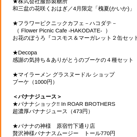
★株式会社服部製糖所
和三盆の花咲くおはぎ／4月限定「槐夏(かいか)」（4
★フラワーピクニックカフェ－ハコダテ－
（ Flower Picnic Cafe ‐HAKODATE- ）
お花のぼうろ『コスモス＆マーガレット２缶セット』
★Decopa
感謝の気持ち＆ありがとうのブーケの４種セット（7
★マイラーメン グラスヌードル ショップ
ブーケ（1000円）
＜バナナジュース＞
★バナナショック!! In ROAR BROTHERS
超濃厚バナナジュース（473円）
★バナナの神様 原宿竹下通り店
贅沢神様バナナスムージー トール770円