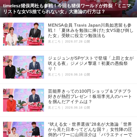
timelesz猪俣周杜も参戦！今回も猪俣ワールドが炸裂「ミニマ
リストな女VS捨てられない女」大激論の行方は？
MENSA会員 Travis Japan川島如恵留も参
戦！「夏休みを勉強に捧げた女VS遊び倒し
た女」受験に役立つ勉強法も
見どころ｜
2026.07.28 公開
ジェジュンがSPゲストで登場「上田と女が
吠える夜」ジメジメ撃退！初夏の愚痴祭
り！
見どころ｜
2026.06.16 公開
芸能界きっての100円ショップ＆プチプラ
好きが熱烈プレゼン！板垣李光人のハート
を掴んだアイテムは？
見どころ｜
2026.06.16 公開
“吠える女・世界選抜”28名が大激論「世界
から見た日本ってどんな国？」女性陣の圧
倒的パワーに山田涼介は「バラエティーで