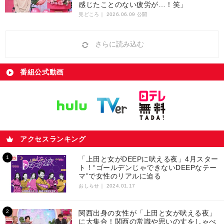
感じたことのない疲労が…！笑」
見どころ｜
2026.06.09 公開
さらに読み込む
番組公式動画
アクセスランキング
「上田と女がDEEPに吠える夜」4月スター
ト！“ゴールデンじゃできないDEEPなテー
マ”で女性のリアルに迫る
おしらせ｜
2024.01.17
関西出身の女性が「上田と女が吠える夜」
に大集合！関西の常識や思いの丈をしゃべ