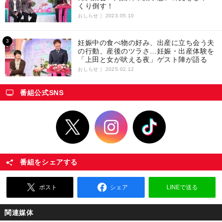
くり倒す！
おしらせ｜
2023.05.10
妊娠中の食べ物の好み、出産に立ち会う夫
の行動、産後のツラさ…妊娠・出産体験を
「上田と女が吠える夜」ゲスト陣が語る
おしらせ｜
2025.02.12
番組公式SNS
番組をシェアする
ポスト
シェア
LINEで送る
関連媒体