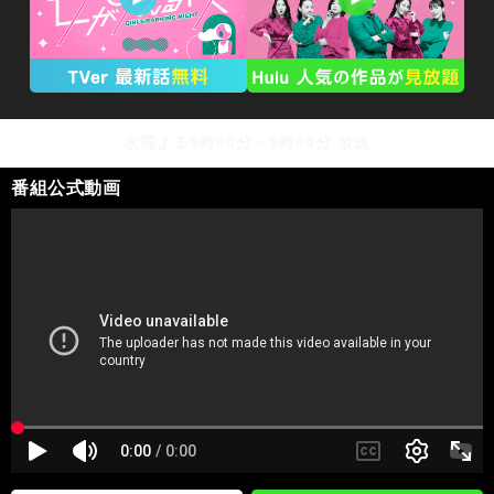
水曜よる9時00分～9時54分 放送
番組公式動画