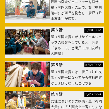
捜田の愛犬ジェニファーを探せ!!
星（有岡大貴）の店で、客（中川
晴樹）が商品を物色し、唐戸（片
山友希）が接客。
第６話
5月31日O.A.
星（有岡大貴）がリサイクルショ
ップの接客をしていると、突然
「きゃーっ」と唐戸（片山友希）
の悲鳴！
第５話
5月24日O.A.
星（有岡大貴）は、唐戸（片山友
希）が助手になってから依頼内容
がしょぼくなったとぼやき
第４話
5月17日O.A.
女性にタジタジの探偵・星（有岡
大貴）に「人類史上一番ムリ」な