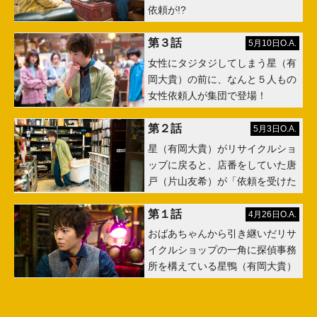
依頼が!?
第３話
5月10日O.A.
女性にタジタジしてしまう星（有
岡大貴）の前に、なんと５人もの
女性依頼人が集団で登場！
第２話
5月3日O.A.
星（有岡大貴）がリサイクルショ
ップに戻ると、店番をしていた唐
戸（片山友希）が「依頼を受けた
第１話
4月26日O.A.
おばあちゃんから引き継いだリサ
イクルショップの一角に探偵事務
所を構えている星鴨（有岡大貴）