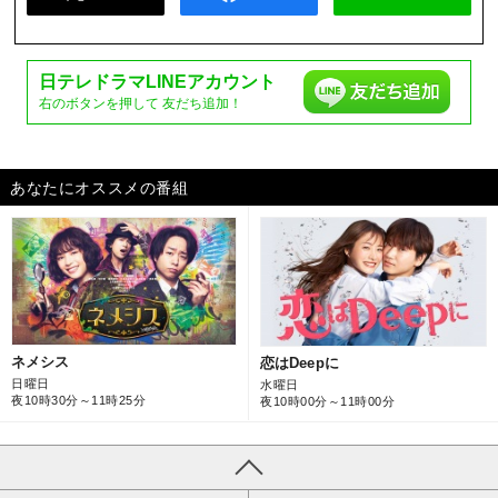
日テレドラマ
LINEアカウント
右のボタンを押して
友だち追加！
あなたにオススメの番組
ネメシス
恋はDeepに
日曜日
水曜日
夜10時30分～11時25分
夜10時00分～11時00分