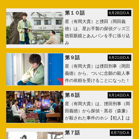
第１０話
6月28日O.A.
星（有岡大貴）と捜田（岡田義
徳）は、星お手製の探偵グッズ三
徳双眼鏡とあんパンを手に張り込
み
第９話
6月21日O.A.
星（有岡大貴）は捜田刑事（岡田
義徳）から、ついに念願の殺人事
件の依頼を受けることになった！
第８話
6月14日O.A.
星（有岡大貴）は、捜田刑事（岡
田義徳）から探偵・黒谷（森廉）
が殺された事件のホシ【犯人】は
第７話
6月7日O.A.