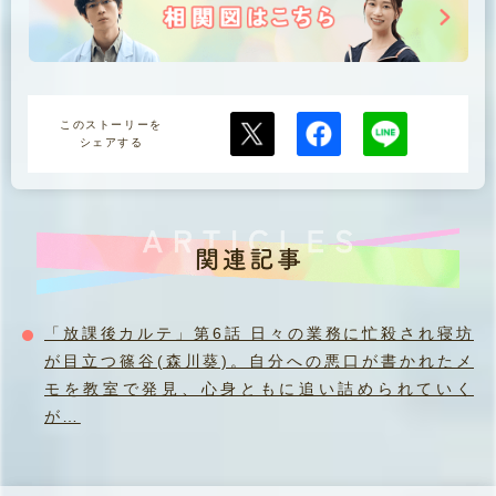
このストーリーを
シェアする
「放課後カルテ」第6話 日々の業務に忙殺され寝坊
が目立つ篠谷(森川葵)。自分への悪口が書かれたメ
モを教室で発見、心身ともに追い詰められていく
が…