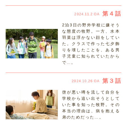
第４話
2024.11.2 OA
2泊3日の野外学校に嫌そう
な態度の牧野。一方、水本
羽菜は浮かない顔をしてい
た。クラスで作った七夕飾
りを壊したことを、ある男
子児童に知られていたから
で…。
第３話
2024.10.26 OA
啓が悪い噂を流して自分を
学校から追い出そうとして
いた事を知った牧野。その
本当の理由は、病を抱える
弟のためだった…。