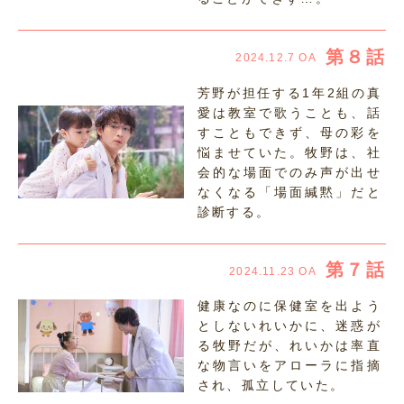
第８話
2024.12.7 OA
芳野が担任する1年2組の真
愛は教室で歌うことも、話
すこともできず、母の彩を
悩ませていた。牧野は、社
会的な場面でのみ声が出せ
なくなる「場面緘黙」だと
診断する。
第７話
2024.11.23 OA
健康なのに保健室を出よう
としないれいかに、迷惑が
る牧野だが、れいかは率直
な物言いをアローラに指摘
され、孤立していた。