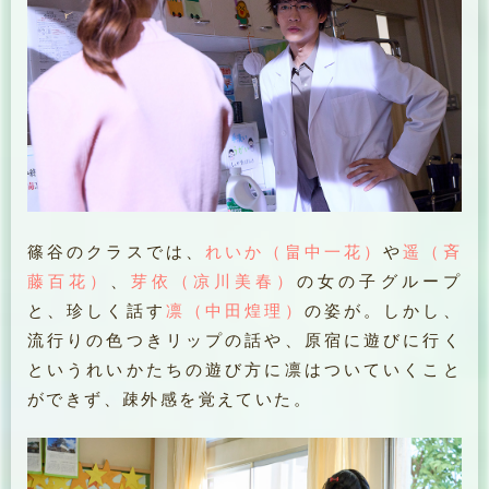
篠谷のクラスでは、
れいか（畠中一花）
や
遥（斉
藤百花）
、
芽依（凉川美春）
の女の子グループ
と、珍しく話す
凛（中田煌理）
の姿が。しかし、
流行りの色つきリップの話や、原宿に遊びに行く
というれいかたちの遊び方に凛はついていくこと
ができず、疎外感を覚えていた。