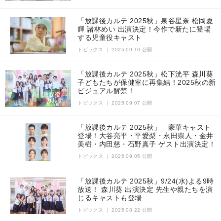
「放課後カルテ 2025秋」泉谷星奈 松岡夏
輝 諸林めい 出演決定！今作で新たに登場
する児童役キャスト
トピックス
｜
2025.09.10 公開
「放課後カルテ 2025秋」松下洸平 森川葵
子どもたちが保健室に再集結！2025秋の新
ビジュアル解禁！
トピックス
｜
2025.09.07 公開
「放課後カルテ 2025秋」 豪華キャスト
登場！大谷亮平・平愛梨・永田崇人・金井
美樹・内田慈・石野真子 ゲスト出演決定！
トピックス
｜
2025.09.05 公開
「放課後カルテ 2025秋」9/24(水)よる9時
放送！ 森川葵 出演決定 先生や親たちを演
じるキャストも登場
トピックス
｜
2025.08.22 公開