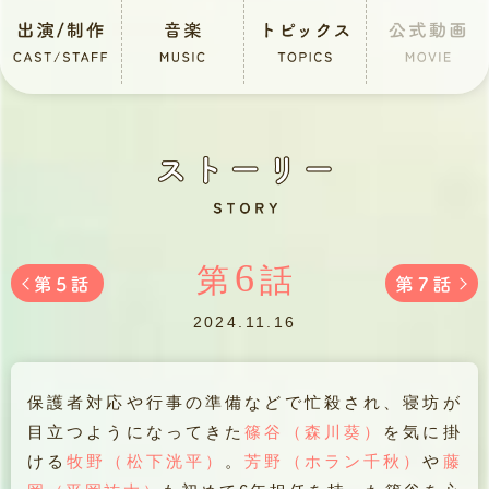
6
第
話
2024.11.16
保護者対応や行事の準備などで忙殺され、寝坊が
目立つようになってきた
篠谷（森川葵）
を気に掛
ける
牧野（松下洸平）
。
芳野（ホラン千秋）
や
藤