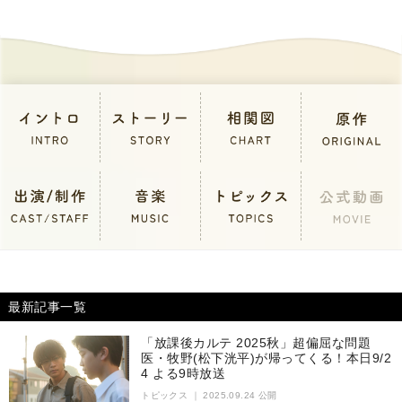
最新記事一覧
「放課後カルテ 2025秋」超偏屈な問題
医・牧野(松下洸平)が帰ってくる！本日9/2
4 よる9時放送
トピックス
｜
2025.09.24 公開