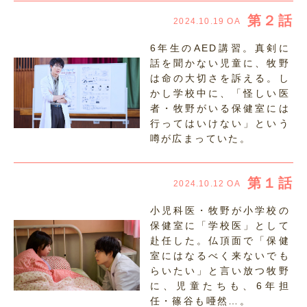
第２話
2024.10.19 OA
6年生のAED講習。真剣に
話を聞かない児童に、牧野
は命の大切さを訴える。し
かし学校中に、「怪しい医
者・牧野がいる保健室には
行ってはいけない」という
噂が広まっていた。
第１話
2024.10.12 OA
小児科医・牧野が小学校の
保健室に「学校医」として
赴任した。仏頂面で「保健
室にはなるべく来ないでも
らいたい」と言い放つ牧野
に、児童たちも、6年担
任・篠谷も唖然…。