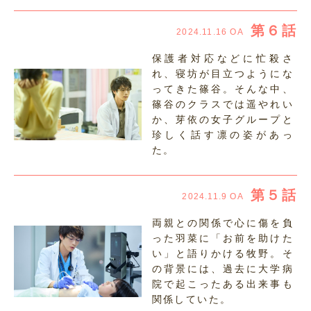
第６話
2024.11.16 OA
保護者対応などに忙殺さ
れ、寝坊が目立つようにな
ってきた篠谷。そんな中、
篠谷のクラスでは遥やれい
か、芽依の女子グループと
珍しく話す凛の姿があっ
た。
第５話
2024.11.9 OA
両親との関係で心に傷を負
った羽菜に「お前を助けた
い」と語りかける牧野。そ
の背景には、過去に大学病
院で起こったある出来事も
関係していた。