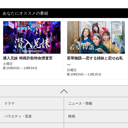
あなたにオススメの番組
潜入兄妹 特殊詐欺特命捜査官
若草物語―恋する姉妹と恋せぬ私
土曜日
―
夜10時00分～10時54分
日曜日
夜10時30分～11時25分
ドラマ
ニュース・情報
バラエティ・音楽
映画