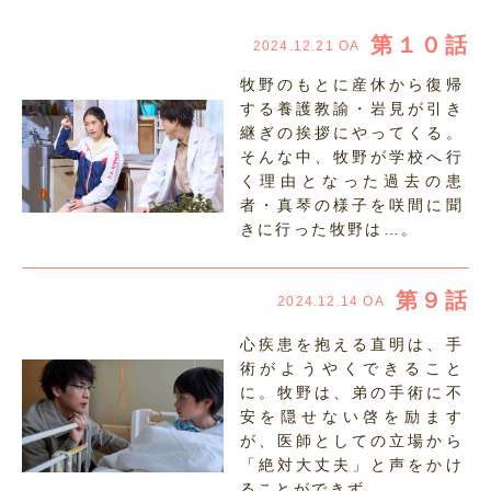
第１０話
2024.12.21 OA
牧野のもとに産休から復帰
する養護教諭・岩見が引き
継ぎの挨拶にやってくる。
そんな中、牧野が学校へ行
く理由となった過去の患
者・真琴の様子を咲間に聞
きに行った牧野は…。
第９話
2024.12.14 OA
心疾患を抱える直明は、手
術がようやくできること
に。牧野は、弟の手術に不
安を隠せない啓を励ます
が、医師としての立場から
「絶対大丈夫」と声をかけ
ることができず…。