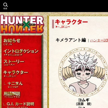
検索
キメラアント編
｜
ハンター試