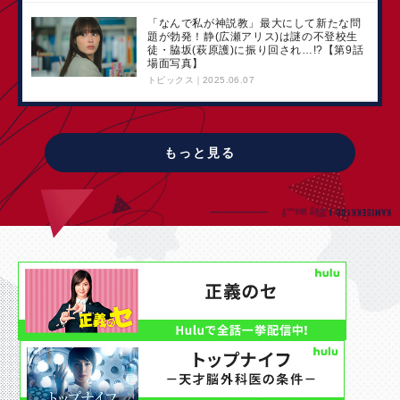
「なんで私が神説教」最大にして新たな問
題が勃発！静(広瀬アリス)は謎の不登校生
徒・脇坂(萩原護)に振り回され…!?【第9話
場面写真】
トピックス
2025.06.07
もっと見る