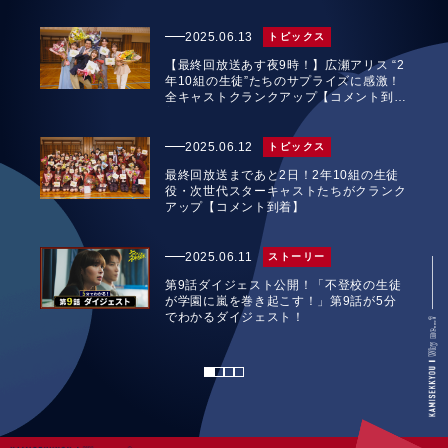
2025.06.13
トピックス
【最終回放送あす夜9時！】広瀬アリス “2
年10組の生徒”たちのサプライズに感激！
全キャストクランクアップ【コメント到
着】
2025.06.12
トピックス
最終回放送まであと2日！2年10組の生徒
役・次世代スターキャストたちがクランク
アップ【コメント到着】
2025.06.11
ストーリー
第9話ダイジェスト公開！「不登校の生徒
が学園に嵐を巻き起こす！」第9話が5分
でわかるダイジェスト！