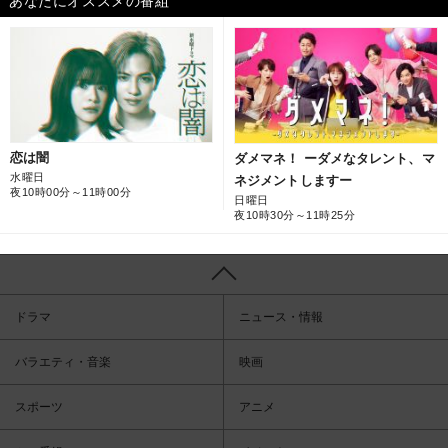
あなたにオススメの番組
恋は闇
ダメマネ！ ーダメなタレント、マ
水曜日
ネジメントしますー
夜10時00分～11時00分
日曜日
夜10時30分～11時25分
ドラマ
ニュース・情報
バラエティ・音楽
映画
スポーツ
アニメ