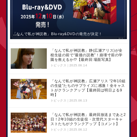
「なんで私が神説教」Blu-ray&DVDの発売が決定！
「なんで私が神説教」静(広瀬アリス)が全
校生徒の前で“最後の説教”！崩壊寸前の学
園を救えるか!?【最終回 場面写真】
トピックス
2025.06.14
「なんで私が神説教」広瀬アリス “2年10組
の生徒”たちのサプライズに感激！全キャス
トがクランクアップ【最終回は明日よる9
時】
トピックス
2025.06.13
「なんで私が神説教」最終回放送まであと2
日！2年10組の生徒役・次世代スターキャ
ストたちがクランクアップ【コメント】
トピックス
2025.06.12