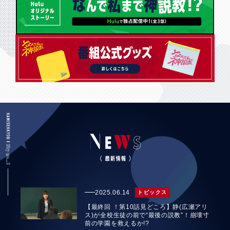
2025.06.14
トピックス
【最終回 ！第10話見どころ】静(広瀬アリ
ス)が全校生徒の前で“最後の説教”！崩壊寸
前の学園を救えるか!?