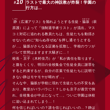
10
ラストで最大の神説教が炸裂！学園の
#
行方は…
しずか
わきさか
静
（広瀬アリス）を陥れようとする生徒・
脇坂
（萩
原護）によって『強制退学者リスト』が流出。マス
コミ対応に追われる教員たちは、生徒たちを動揺さ
せないために“知らぬ存ぜぬ”を押し通そうとする
が…。脇坂がさらなる証拠を拡散し、学校のウソが
バレて世間はますます大騒ぎに…！
きょうこ
校長・
京子
（木村佳乃）が「私が責任を取ります」
と腹をくくり、明日の全校集会で生徒全員に謝罪を
すると約束するが、自分の言葉で生徒たちに説明で
きない静はモヤモヤが晴れず…。
そんな中、脇坂が学校に現れて生徒たちの不安をあ
おり、教室がバラバラに！？しかも京子が過労で倒
れ、全校集会が中止になって…。ついに学園は休校
に追い込まれてしまう…！
何を信じればいいの？誰を信じればいいの…？静は