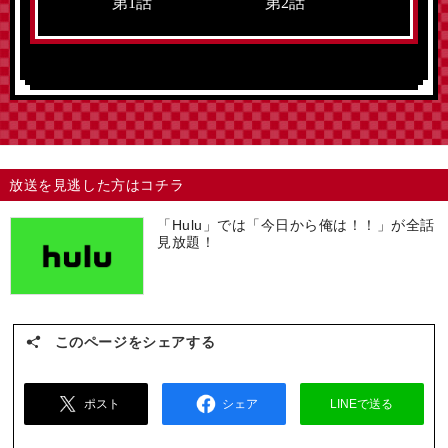
第1話
第2話
第3
放送を見逃した方はコチラ
「Hulu」では「今日から俺は！！」が全話
見放題！
このページをシェアする
ポスト
シェア
LINEで送る