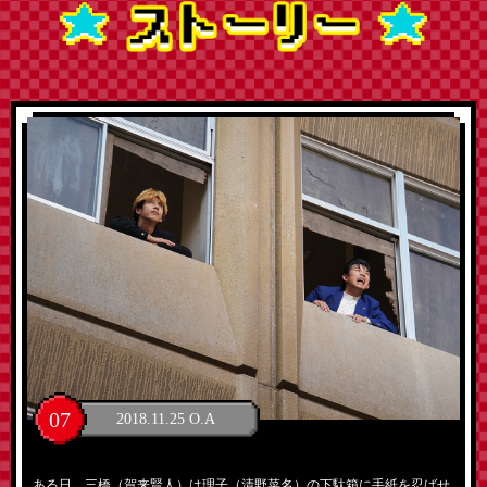
07
2018.11.25 O.A
ある日、三橋（賀来賢人）は理子（清野菜名）の下駄箱に手紙を忍ばせ