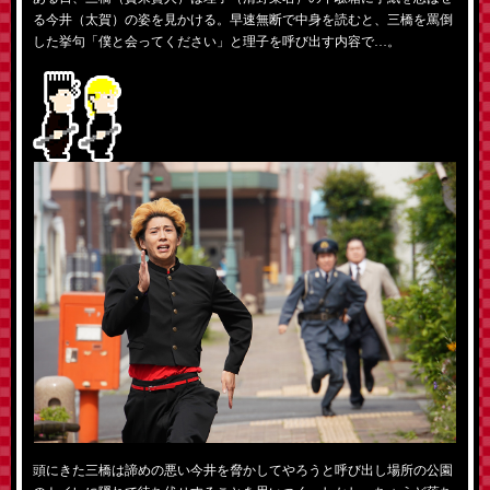
る今井（太賀）の姿を見かける。早速無断で中身を読むと、三橋を罵倒
した挙句「僕と会ってください」と理子を呼び出す内容で…。
頭にきた三橋は諦めの悪い今井を脅かしてやろうと呼び出し場所の公園