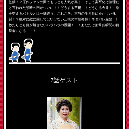
監禁！？原作ファンの間でもっとも人気が高く、そして実写化は無理だ
と言われた禁断の回がついに！！どうする三橋！！どうなる今井！！拳
を交えるバトルとは一味違う、これこそ、本当の生き死にをかけた死
闘！？絶対に敵に回してはいけない三橋の本領発揮！ネタバレ厳禁！1
秒たりとも目が離せないハラハラの展開！！！あなたは衝撃的瞬間の目
撃者になる…！！！
7話ゲスト