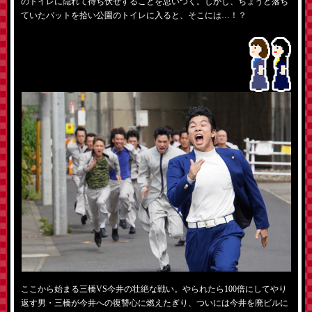
のトイレに隠れて待ち伏せすることを思いつく。しかし、ちょうど落ち
ていたバットを拾い公園のトイレに入ると、そこには…！？
ここから始まる三橋VS今井の壮絶な戦い。やられたら100倍にしてやり
返す男・三橋が今井への復讐心に燃えたぎり、ついには今井を廃ビルに