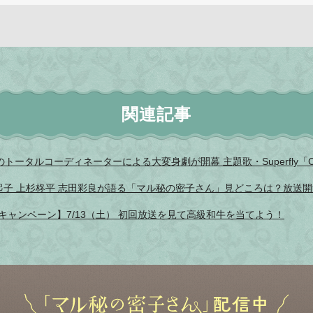
関連記事
ータルコーディネーターによる大変身劇が開幕 主題歌・Superfly「C
真起子 上杉柊平 志田彩良が語る「マル秘の密子さん」見どころは？放送開
キャンペーン】7/13（土） 初回放送を見て高級和牛を当てよう！