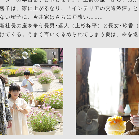
密子は、家に上がるなり、「インテリアの交通渋滞」と
ない密子に、今井家はさらに戸惑い……。
新社長の座を争う長男･遥人（上杉柊平）と長女･玲香
けてくる。うまく言いくるめられてしまう夏は、株を返