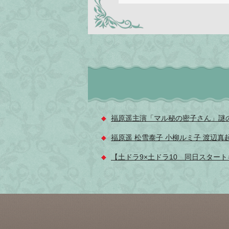
福原遥主演「マル秘の密子さん」謎のト
福原遥 松雪泰子 小柳ルミ子 渡辺
【土ドラ9×土ドラ10 同日スタート