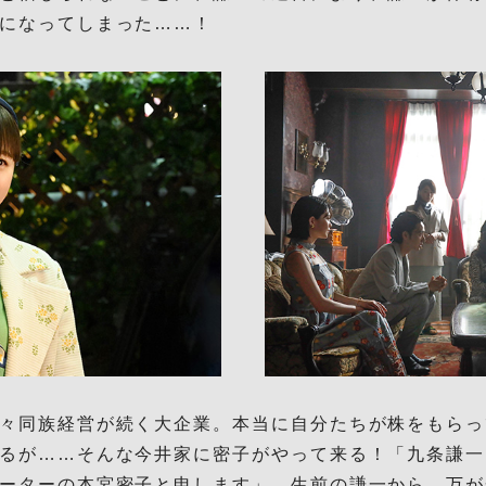
になってしまった……！
々同族経営が続く大企業。本当に自分たちが株をもらっ
るが……そんな今井家に密子がやって来る！「九条謙一
ーターの本宮密子と申します」。生前の謙一から、万が