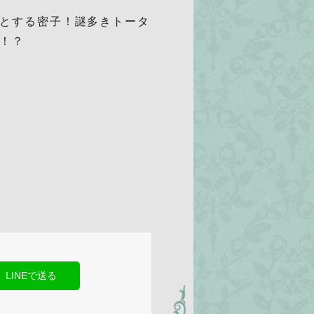
とする密子！謎多きトータ
！？
LINEで送る