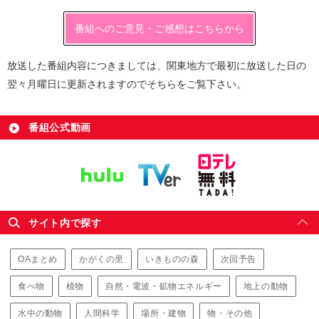
番組へのご意見・ご感想はこちらから
放送した番組内容につきましては、関東地方で最初に放送した日の
翌々月曜日に更新されますのでそちらをご覧下さい。
番組公式動画
サイト内で探す
OAまとめ
かがくの里
いきものの森
次回予告
食べ物
植物
自然・電波・鉱物エネルギー
地上の動物
水中の動物
人間科学
場所・建物
物・その他