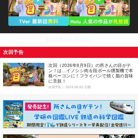
毎週日曜あさ7時放送!!
次回予告
次回（2026年8月9日）の所さんの目がテ
ン！は…イノシシ肉を段ボール燻製機で本
格ベーコンに！フライパンで焼く脂の旨味
に舌鼓！
次回予告｜
2026.08.02 公開