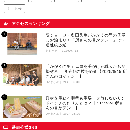
おしらせ
アクセスランキング
所ジョージ・奥田民生がかがくの里の母屋
にお泊まり！「所さんの目がテン！」で5
週連続放送
おしらせ｜
2026.07.12
「かがくの里」母屋を手がけた職人たちが
勢ぞろい 各分野の技を紹介【2025/6/15 所
さんの目がテン！】
OAまとめ｜
2025.06.30
具材を重ねる順番も重要！失敗しないサン
ドイッチの作り方とは？【2024/8/4 所さ
んの目がテン！】
OAまとめ｜
2024.08.19
番組公式SNS