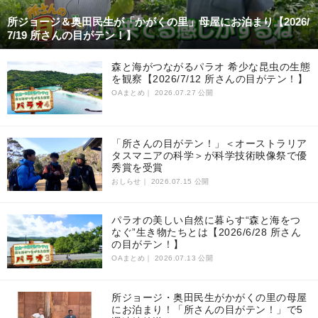
所ジョージ＆奥田民生が「かがくの里」母屋にお泊まり【2026/
7/19 所さんの目がテン！】
森と海がつながるパラオ 希少な昆虫の生態
を観察【2026/7/12 所さんの目がテン！】
OAまとめ｜
2026.07.27 公開
「所さんの目がテン！」＜オーストラリア
タスマニアの科学＞が科学技術映像祭で優
秀賞を受賞
おしらせ｜
2026.07.15 公開
パラオの美しい自然に暮らす“森と海をつ
なぐ”生き物たちとは【2026/6/28 所さん
の目がテン！】
OAまとめ｜
2026.07.13 公開
所ジョージ・奥田民生がかがくの里の母屋
にお泊まり！「所さんの目がテン！」で5