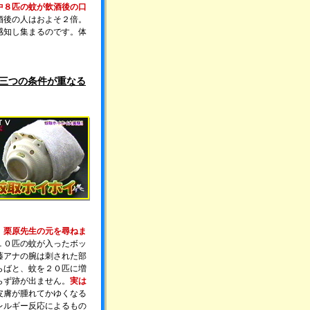
中８匹の蚊が飲酒後の口
酒後の人はおよそ２倍。
感知し集まるのです。体
三つの条件が重なる
、栗原先生の元を尋ねま
１０匹の蚊が入ったボッ
藤アナの腕は刺された部
らばと、蚊を２０匹に増
らず跡が出ません。
実は
皮膚が腫れてかゆくなる
レルギー反応によるもの