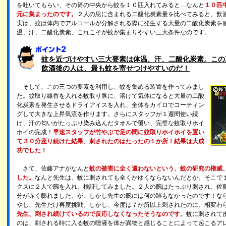
を吐いてもらい、その筒の中央から蚊を１０匹入れてみると…なんと
１０匹
元に集まったのです。
２人の息に含まれる二酸化炭素量を比べてみると、飲
実は、蚊は体内でアルコールが分解される際に発生する大量の二酸化炭素を
温、汗、二酸化炭素、これこそが蚊が集まりやすい三大条件なのです。
蚊を近づけやすい三大要素は体温、汗、二酸化炭素。この
飲酒後の人は、最も蚊を寄せつけやすいのだ！
そして、この三つの要素を利用し、蚊を集める装置を作ってみまし
た。蚊取り線香を入れる蚊取り豚に、溶けて気体になると大量の二酸
化炭素を発生させるドライアイスを入れ、全体をカイロでコーティン
グして大きな上昇気流を作ります。さらにスタッフが１週間使い続
け、汗の匂いがたっぷり染み込んだタオルで覆い、完璧な蚊取りホイ
ホイの完成！
早速スタッフが竹やぶで足の間に蚊取りホイホイを置い
て３０分座り続けた結果、刺されたのはたったの１か所！結果は大成
功でした！
さて、佐藤アナがなんと
蚊の被害に全く遭わないという、蚊の研究の権威
した。
なんと先生は、蚊に刺されても全くかゆくならないんだとか。そこで
クスに２人で腕を入れ、検証してみました。２人の腕はたっぷり刺され、佐
分が赤く膨れました。が、しかし先生の腕には何の跡もなかったのです！な
やし、先生だけ再度挑戦。しかし、今度は７か所以上刺されたのに、相変わ
先生、刺され続けているので反応しなくなったそうなのです。
蚊に刺されて
のは、刺される時に入る蚊の唾液を体が異物と感じることによって起こるア