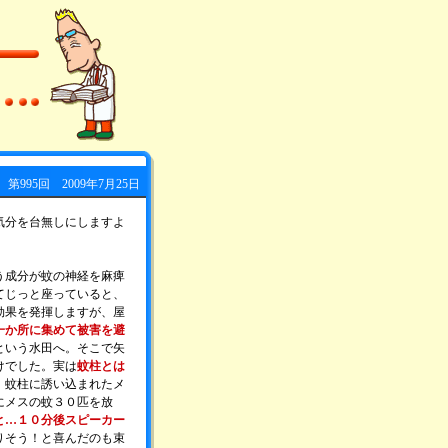
第995回 2009年7月25日
気分を台無しにしますよ
う成分が蚊の神経を麻痺
てじっと座っていると、
効果を発揮しますが、屋
一か所に集めて被害を避
という水田へ。そこで矢
けでした。実は
蚊柱とは
。
蚊柱に誘い込まれたメ
にメスの蚊３０匹を放
と…１０分後スピーカー
りそう！と喜んだのも束