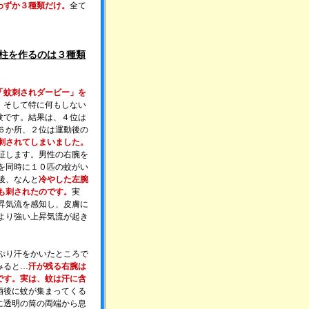
わずか３種類だけ。
全て
柱を作るのは３種類
「蚊刺されダービー」を
、そして特に何もしない
験です。
結果は、４位は
６か所、２位は運動後の
刺されてしまいました。
証します。男性の右腕を
を同時に１０匹の蚊がい
後、なんと
冷やした左腕
も刺されたのです。
実
昇気流を感知し、皮膚に
より強い上昇気流が起き
ぷり汗をかいたところで
みると…
汗が残る右腕は
です。実は、蚊は汗に含
酒後に蚊が集まってくる
に透明の筒の両端から息