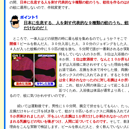
の間、
日本に生息する人を刺す代表的な９種類の蚊のうち、蚊柱を作るのは
の蚊に通用しないので、作戦変更です。
日本に生息する、人を刺す代表的な９種類の蚊のうち、蚊
だけなのだ！
ところで、一体人はどの状態の時に最も蚊を集めるのでしょうか？そこで
開催！
ビールを飲んだ人、３０分入浴した人、３０分のジョギングをした人
４人が入った蚊帳の中に５０匹の蚊を放ち、５分間で誰が一番刺されるか実
何もしていない人の３か所。３位は入浴後の
８か所、
１位は飲酒後で、なんと１０か所も
まずは入浴後に刺されやすくなった理由を検
お湯で温め、左腕を氷水で冷やした後、両腕
るボックスの中に入れてみます。すると５分
は全く刺されなかったのに対し右腕は４か所
は、これ、蚊が人間の体温によって起こる上
近づくため。入浴後は体温が通常より高く、
るので、蚊に気づかれやすいのです。
続いては運動後です。男性に１０分間、腕立て伏せをしてもらい、たっ
左腕だけキレイに汗を拭き取って、蚊が１０匹いるボックスに両腕を入れて
５か所刺されましたが、汗をふいた左腕は１か所だけしか刺されなかったの
まれる乳酸などの匂いを嗅ぎつけ、人間に近づいてくるのです。
そして、飲
理由をこんな実験で検証します。ビールを飲んだ人と、全く飲んでいない人