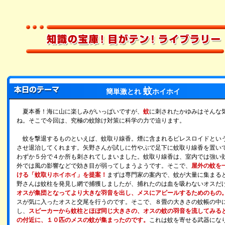
蚊
簡単激とれ
ホイホイ
夏本番！海に山に楽しみがいっぱいですが、
蚊
に刺されたかゆみはそんな
ね。そこで今回は、究極の蚊除け対策に科学の力で迫ります。
蚊を撃退するものといえば、蚊取り線香。煙に含まれるピレスロイドとい
させ退治してくれます。矢野さんが試しに竹やぶで足下に蚊取り線香を置い
わずか５分で４か所も刺されてしまいました。蚊取り線香は、室内では強い
外では風の影響などで効き目が弱ってしまうようです。そこで、
屋外の蚊を
ける「蚊取りホイホイ」を提案！
まずは専門家の案内で、蚊が大量に集まる
野さんは蚊柱を発見し網で捕獲しましたが、捕れたのは血を吸わないオスだ
オスが集団となってより大きな羽音を出し、メスにアピールするためのもの
スが気に入ったオスと交尾を行うのです。そこで、８畳の大きさの蚊帳の中
し、
スピーカーから蚊柱とほぼ同じ大きさの、オスの蚊の羽音を流してみる
の付近に、１０匹のメスの蚊が集まったのです。
これは蚊を寄せる武器にな