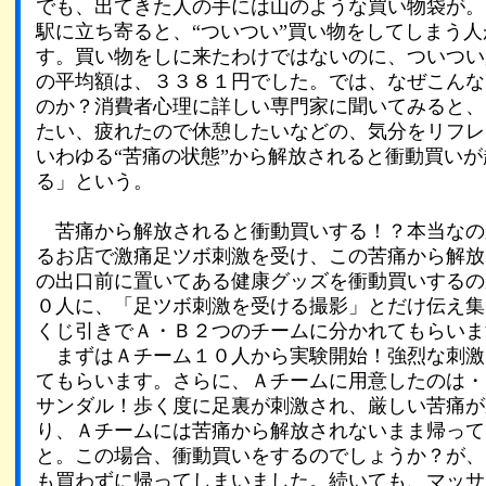
でも、出てきた人の手には山のような買い物袋が。
駅に立ち寄ると、“ついつい”買い物をしてしまう
す。買い物をしに来たわけではないのに、ついつい
の平均額は、３３８１円でした。では、なぜこんな
のか？消費者心理に詳しい専門家に聞いてみると、
たい、疲れたので休憩したいなどの、気分をリフレ
いわゆる“苦痛の状態”から解放されると衝動買い
る」という。
苦痛から解放されると衝動買いする！？本当なの
るお店で激痛足ツボ刺激を受け、この苦痛から解放
の出口前に置いてある健康グッズを衝動買いするの
０人に、「足ツボ刺激を受ける撮影」とだけ伝え集
くじ引きでＡ・Ｂ２つのチームに分かれてもらいま
まずはＡチーム１０人から実験開始！強烈な刺激
てもらいます。さらに、Ａチームに用意したのは・
サンダル！歩く度に足裏が刺激され、厳しい苦痛が
り、Ａチームには苦痛から解放されないまま帰って
と。この場合、衝動買いをするのでしょうか？が、
も買わずに帰ってしまいました。続いても、マッサ