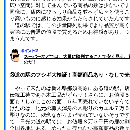
広い空間に対して並んでいる商品の数は少ないです
同様に、店内にびっしり商品を並べず広々と使うこ
り高いものに感じる効果がもたらされていたんです
道の駅では、この少量陳列効果でより品質が高く
実際には普通の値段で買えるためお得感があり、つ
まうんです。
スーパーなどでは、大量に陳列することで安く見え、
のだ！
③道の駅のフシギ大検証！高額商品あり・なしで売
やって来たのは栃木県那須高原にある道の駅。店
伝統工芸である木工品がずらり！さらに、お値段５
面も！しかしこのお面、５年間売れていないそうで
けたのは、地元の職人渾身の木彫りのカエル７万５
彫りなのに、残念ながらまだ売れていないそうです
て、日光の道の駅では、お値段８万５千円の鹿の剥
全国各地にある、めったに売れない高額商品の数々