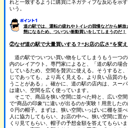
れと一致するように購買にネガティブな反応を示す
いう。
道の駅では、運転の疲れやトイレの我慢などから解放
態になるため、ついつい衝動買いをしてしまうのだ！
②なぜ道の駅で大量買いする？“お店の広さ”を変
道の駅でついつい買い物をしてしまうもう一つの
内のレイアウト。専門家によると、「道の駅の場合
しているため、空間を贅沢に使える。そうすると、
じであっても、より高く見える。より良い品質のも
うことがある」。確かに、道の駅の店内は、スーパ
は違い、空間を広く使っています。
そこで、商品を狭い空間に並べた時と、広い空間
で“商品の印象”に違いが出るのか実験！用意した
０円の帽子。まずは、狭い空間いっぱいに棚を並べ
人に協力してもらい、お店の中へ。狭い空間に置か
くり見てもらい、帽子の予想金額を答えてもらいま