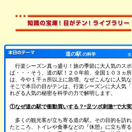
道の駅
の科学
第
行楽シーズン真っ盛り！旅の季節に大人気のスポ
ば・・・そう、道の駅！２０年前、全国１０３ヵ所
は、今や１千ヵ所以上に急増。なぜこんなに人気な
そこで本日の目がテンは、行楽シーズンに大人気「
れざる人気の秘密を科学の力で解明します。
①なぜ道の駅で衝動買いする？“足ツボ刺激”で大
多くの観光客が立ち寄る道の駅。その目的を訪れ
たところ、トイレや食事などの『休憩』に立ち寄る