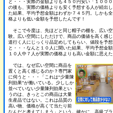
と・・・実際の金額よりも４５０円安い「１０００
の後も、実際の価格よりも安く予想する人が続出し
た結果、平均予想金額はわずか７４５円。しかも全
格よりも低い金額を予想したんです！
そこで今度は、先ほどと同じ帽子の棚を、広い空
験。広い空間にしただけで、商品の価値を高く感じ
道行く人にじっくり品定めしてもらい、値段を予想
と・・・なんと１０人に聞いた結果、平均予想金額
１０人中７人が実際の価格よりも高い金額に思えた
では、なぜ広い空間に商品を
置くと高く感じるのか？専門家
に伺うと・・・「これは“少量陳
列効果”が働いている。少ししか
並べていない少量陳列効果とい
うのは、きっとこの商品は大量
生産品ではない。これは品質の
高い物、価格が高くて当たり前
なんだと考えてしまう」という。確かに、高級ブラ