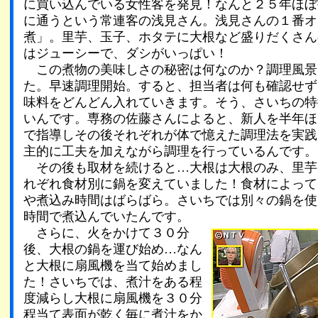
に買い込んでいる女性客を発見！なんと２５年ほぼ
に通うという常連客の浅見さん。浅見さんの１番オ
煮」。里芋、玉子、ホタテに大根など盛りだくさん
はジューシーで、ダシがいっぱい！
この煮物の美味しさの秘密は何なのか？調理風景
た。早速調理開始。すると、担当者は何も確認せず
味料をどんどん入れていきます。そう、さいちの特
いんです。専務の佐藤さんによると、新人を半年ほ
で指導しその後それぞれが体で憶えた調理法を実践
主的に工夫を加えながら調理を行っているんです。
その後も取材を続けると…大根は大根のみ、里芋
れぞれ食材別に鍋を変えていました！食材によって
や煮込み時間はばらばら。さいちでは別々の鍋を使
時間で煮込んでいたんです。
さらに、火をかけて３０分
後、大根の鍋を運び始め…なん
と大根に扇風機を当て始めまし
た！さいちでは、煮汁をある程
度減らし大根に扇風機を３０分
程当て表面が乾く毎に煮汁をか