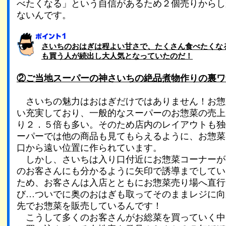
べたくなる」という自信があるため２個売りからし
ないんです。
さいちのおはぎは程よい甘さで、たくさん食べたくな
も買う人が続出し大人気となっていたのだ！
②ご当地スーパーの神さいちの絶品煮物作りの裏ワ
さいちの魅力はおはぎだけではありません！お惣
い充実しており、一般的なスーパーのお惣菜の売上
り２．５倍も多い。そのため店内のレイアウトも独
ーパーでは他の商品も見てもらえるように、お惣菜
口から遠い位置に作られています。
しかし、さいちは入り口付近にお惣菜コーナーが
のお客さんにも分かるように矢印で誘導までしてい
ため、お客さんは入店とともにお惣菜売り場へ直行
び…ついでに奥のおはぎも取ってそのままレジに向
先でお惣菜を販売しているんです！
こうして多くのお客さんがお総菜を買っていく中