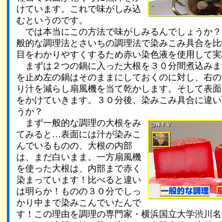
けています。これで味がしみ込
むというのです。
では本当にこの方法で味がしみるんでしょうか？
般的な調理法とさいちの調理法で染みこみ具合を比
目をわかりやすくするため赤い染色液を使用して実
まずは２つの鍋に入った大根を３０分間煮込みま
を止め左の鍋はそのままにしておくのに対し、右の
り汁を減らし扇風機を当て乾かします。そして表面
をかけていきます。３０分後、染みこみ具合に違い
うか？
まず一般的な調理の大根をみ
てみると…表面には汁が染みこ
んでいるものの、大根の内部
は、まだ白いまま。一方扇風機
を使った大根は、内部まで赤く
染まっています！比べると違い
は明らか！ものの３０分でしっ
かり中まで染みこんでいたんで
す！この理由を調理の専門家・横浜国立大学渋川名