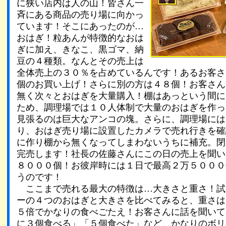
に狭い店内は人の山！皆さん一
斉にある商品の売り場に向かっ
ています！そこにあったのが…
おはぎ！粒あんが特徴的なおは
ぎに加え、きなこ、黒ゴマ、納
豆の４種類。なんとその売上は
全体売上の３０％を占めているんです！あるお客さ
個のお買い上げ！さらに別の方は４８個！お客さん
無く次々とおはぎを大量購入！棚はあっという間に
ため、調理場では１０人体制で大量のおはぎを作っ
見張るのは巨大なアンコの塊。さらに、調理場には
り、おはぎ売り場に設置したカメラで売れ行きを確
に作り棚から無くなってしまわないうちに補充。閉
完売します！社長の佐藤さんにこの日の売上を聞い
８０００個！お彼岸時には１日で最高２万５０００
うのです！
ここまで売れる最大の特徴は…大きさと重さ！試
ーの４つのおはぎと大きさを比べてみると、重さは
５倍でかなりの食べごたえ！お客さんに話を聞いて
に３個食べる」「５個食べた」など、かなりのボリ