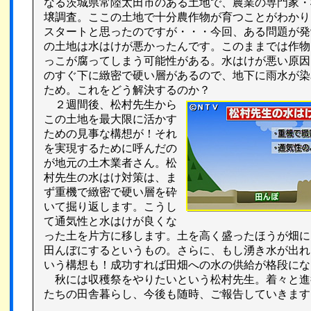
なる茨城県常陸太田市のある土地で、農業の専門家・
壌調査。ここの土地で十分農作物が育つことがわかり
スタートと思ったのですが・・・今回、ある問題が発
の土地は水はけが悪かったんです。このままでは作物
っこが腐ってしまう可能性がある。水はけが悪い原因
のすぐ下に緻密で硬い層があるので、地下に雨水が染
ため。これをどう解決するのか？
２週間後、松村先生から
この土地を最大限に活かす
ための見事な構想が！それ
を実現するために呼んだの
が地元の土木業者さん。松
村先生の水はけ対策は、ま
ず重機で緻密で硬い層を砕
いて掘り返します。こうし
て通気性と水はけが良くな
った土を片方に移します。土を高く盛ったほうが畑に
田んぼにするというもの。さらに、もし湧き水が出れ
いう構想も！成功すれば田畑への水の供給が格段にな
秋には収穫祭をやりたいという松村先生。着々と進
たちの田舎暮らし、今後も随時、ご報告していきます