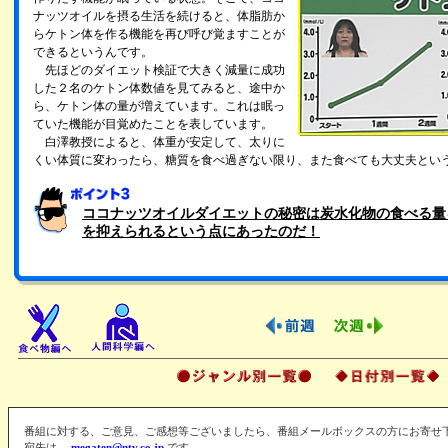
ナッツオイルを摂る生活を続けると、体脂肪か
らケトン体を作る機能を再び呼び覚ますことが
できるというんです。
先ほどのダイエット検証で大きく減量に成功
した２名のケトン体数値を見てみると、途中か
ら、ケトン体の量が増えています。これは眠っ
ていた機能が目覚めたことを表しています。
白澤教授によると、体重が安定して、太りに
くい体質に変わったら、糖質を食べ過ぎない限り、また食べても大丈夫とい
ココナッツオイルダイエットの秘密は炭水化物の食べる量
を抑えられるという点にあったのだ！
番組に対する、ご意見、ご感想等ございましたら、番組メールボックスの方にお寄せ
宛先は、
megaten@ntv.co.jp
です。