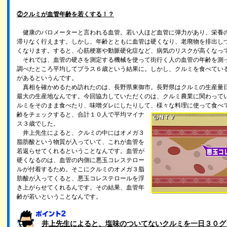
②クルミが血管年齢を若くする！？
健康のバロメーターと言われる血管。若い人ほど血管に弾力があり、栄養
滞りなく行えます。しかし、年齢とともに血管は硬くなり、老廃物を排出し
くなります。すると、心筋梗塞や動脈硬化症など、病気のリスクが高くなっ
それでは、血管の硬さを測定する機械を使って街行く人の血管の年齢を測
調べたところ平均してプラス６歳という結果に。しかし、クルミを食べてい
があるというんです。
真相を確かめるため訪れたのは、長野県東御市。長野県はクルミの生産量
最大の生産地なんです。今回協力していただくのは、クルミ農業に関わって
ルミをそのまま食べたり、味噌ダレにしたりして、様々な料理に使って食べ
齢をチェックすると、合計１０人で平均マイナ
ス３歳でした。
井上先生によると、クルミの中にはオメガ３
脂肪酸という物質が入っていて、これが血管を
若返らせてくれるということなんです。血管が
硬くなるのは、血管の内側に悪玉コレステロー
ルが付着するため。そこにクルミのオメガ３脂
肪酸が入ってくると、悪玉コレステロールを浮
き上がらせてくれるんです。その結果、血管年
齢が若いということなんです。
井上先生によると、塩味のついてないクルミを一日３０グ