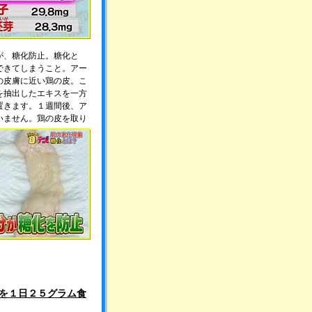
が、糖化防止。糖化と
できてしまうこと。アー
の皮膚に近い鶏の皮。こ
を抽出したエキスを一方
置きます。１週間後、ア
いません。
鶏の皮を取り
を１日２５グラム食