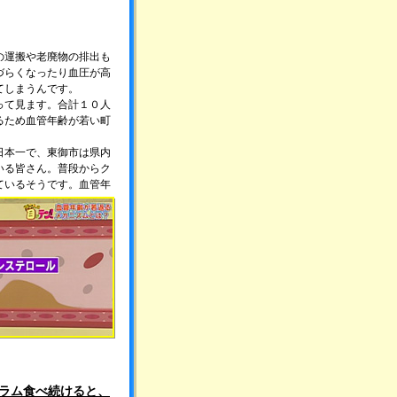
の運搬や老廃物の排出も
づらくなったり血圧が高
てしまうんです。
って見ます。合計１０人
るため血管年齢が若い町
日本一で、東御市は県内
いる皆さん。普段からク
ているそうです。
血管年
ラム食べ続けると、