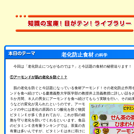
老化防止食材
の科学
今回は「老化防止につながるのでは？」と今話題の食材の秘密迫ります！
①アーモンドが肌の老化を防ぐ！？
肌の老化を防ぐと今話題になっている食材アーモンド！その老化防止作用
ンドを食べ続けている慶應義塾大学医学部の教授井上浩義教授に詳しい話を
５か月間、８人の男女にアーモンドを食べ続けてもらう実験を行い、その結
うなどの変化が見られたというのです。
アーモ
ンドの中には老化の原因の１つ酸化を防ぐ物質
ビタミンＥが多く含まれており、これが肌の細
胞を守り老化を防いでくれるといいます。食品
のビタミンＥ含有量ランキングでは、茶葉の含
有量は多いんですが、ビタミンＥは水に溶けに