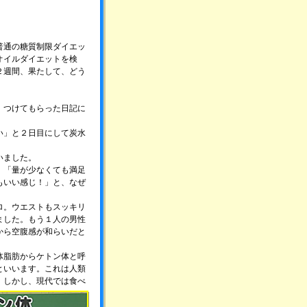
普通の糖質制限ダイエッ
オイルダイエットを検
２週間、果たして、どう
、つけてもらった日記に
い」と２日目にして炭水
いました。
」「量が少なくても満足
もいい感じ！」と、なぜ
ロ。ウエストもスッキリ
ました。もう１人の男性
から空腹感が和らいだと
体脂肪からケトン体と呼
といいます。これは人類
。
しかし、現代では食べ