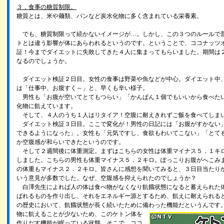
３，食事の糖質制限。
糖質とは、米や麺類、パンなど炭水化物に多く含まれている栄養素。
でも、糖質制限って続かないイメージが…。しかし、この３つのルールで
トとは違う影響が体にあらわれるというのです。ということで、ココナッツ
証！今までダイエットに失敗してきた４人に集まってもらいました。期間は
なるのでしょうか。
ダイエット検証２日目。女性の食事は野菜や魚などが中心。ダイエット中
は「仕事中、お腹すく～」と、早くも辛い様子。
男性も「お腹が空いてとてもつらい」「かんぱん１個でもいいから食べた
化物に飢えています。
そして、４人のうち１人はリタイア！空腹に耐えきれずご飯を食べてしま
ダイエット検証３日目。ここで変化が！男性の日記には「お腹がすかない
できるようになった」。女性も「元気ですし、食欲もわいてこない」「とて
か空腹感が和らいできたというのです。
そして２週間後に体重測定。まずはこちらの女性は体重マイナス５．１キ
しました。こちらの男性も体重マイナス５．２キロ。ぽっこりお腹がへこみ
の体重もマイナス２．２キロ。皆さんに感想を聞いてみると、３日目当たり
いう意見が多数でした。なぜ、空腹感を抑えられたのでしょうか？
白澤先生によれば人の体は食べ物がなくなり飢餓状態になると蓄えられた
ばれるものを作り出し、それをエネルギー源とするため、飢えに耐えられる
の歴史において、飢餓状態が長く続いたために備わった機能だというんです
物に飢えることが少ないため、このケトン体を
作りだす機能が眠っている状態。そこで、ココ