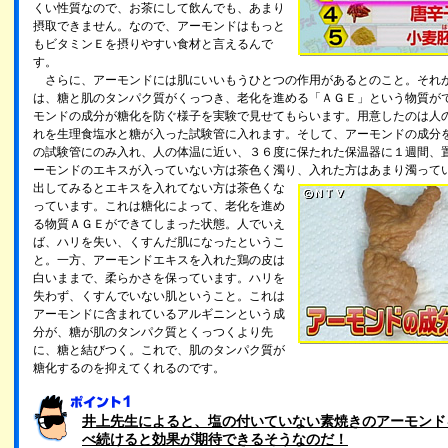
くい性質なので、お茶にして飲んでも、あまり
摂取できません。なので、アーモンドはもっと
もビタミンＥを摂りやすい食材と言えるんで
す。
さらに、アーモンドには肌にいいもうひとつの作用があるとのこと。それ
は、糖と肌のタンパク質がくっつき、老化を進める「ＡＧＥ」という物質が
モンドの成分が糖化を防ぐ様子を実験で見せてもらいます。用意したのは人
れを生理食塩水と糖が入った試験管に入れます。そして、アーモンドの成分
の試験管にのみ入れ、人の体温に近い、３６度に保たれた保温器に１週間、
ーモンドのエキスが入っていない方は茶色く濁り、入れた方はあまり濁って
出してみるとエキスを入れてない方は茶色くな
っています。これは糖化によって、老化を進め
る物質ＡＧＥができてしまった状態。人でいえ
ば、ハリを失い、くすんだ肌になったというこ
と。一方、アーモンドエキスを入れた鶏の皮は
白いままで、柔らかさを保っています。ハリを
失わず、くすんでいない肌ということ。これは
アーモンドに含まれているアルギニンという成
分が、糖が肌のタンパク質とくっつくより先
に、糖と結びつく。これで、肌のタンパク質が
糖化するのを抑えてくれるのです。
井上先生によると、塩の付いていない素焼きのアーモンド
べ続けると効果が期待できるそうなのだ！