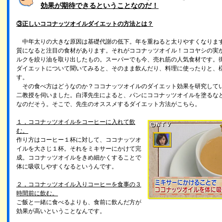
効果が期待できるということなのだ！
③正しいココナッツオイルダイエットの方法とは？
中年太りの大きな原因は基礎代謝の低下。年を重ねると太りやすくなりま
質になると注目の食材があります。それがココナッツオイル！ココヤシの実
ルクを絞り油を取り出したもの。スーパーでも今、売れ筋の人気食材です。
ダイエットについて聞いてみると、そのまま飲んだり、料理に使ったりと、
す。
その食べ方はどうなのか？ココナッツオイルのダイエット効果を研究して
二教授を伺いました。白澤先生によると、パンにココナッツオイルを塗るな
なのだそう。そこで、先生のオススメするダイエット方法がこちら。
１，ココナッツオイルをコーヒーに入れて飲
む。
作り方はコーヒー１杯に対して、ココナッツオ
イルを大さじ１杯。それをミキサーにかけて完
成。ココナッツオイルをきめ細かくすることで
体に吸収しやすくなるというんです。
２，ココナッツオイル入りコーヒーを食事の３
時間前に飲む。
ご飯と一緒に食べるよりも、食前に飲んだ方が
効果が高いということなんです。