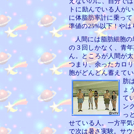
えないのに、自分では
トに励んでいる人がい
に体脂肪率計に乗って
準値の25%以下！や
人間には脂肪細胞の
の３回しかなく、青年
ん。ところが人間が太
つまり、余ったカロリ
胞がどんどん蓄えてい
肪
ょ
て
ン
っ
せている人。一方平気
で次は暑さ実験。サウ