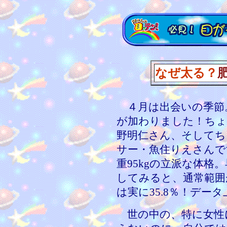
なぜ太る？
４月は出会いの季節
が加わりました！ちょ
野明仁さん、そしてち
サー・魚住りえさんです
重95kgの立派な体格
してみると、通常範囲
は実に35.8％！デー
世の中の、特に女性