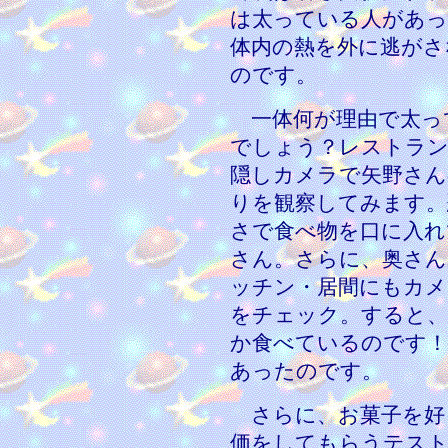
は太っている人があっ
体内の熱を外に逃がさ
のです。
一体何が理由で太っ
でしょう？レストラン
隠しカメラで矢野さん
りを観察してみます。
さで食べ物を口に入れ
さん。さらに、奥さん
ッチン・居間にもカメ
をチェック。すると、
か食べているのです！
あったのです。
さらに、お菓子を好
価をしてもらうテスト