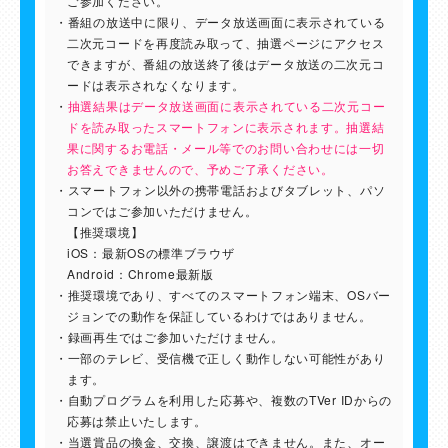
ご参加ください。
番組の放送中に限り、データ放送画面に表示されている
二次元コードを再度読み取って、抽選ページにアクセス
できますが、番組の放送終了後はデータ放送の二次元コ
ードは表示されなくなります。
抽選結果はデータ放送画面に表示されている二次元コー
ドを読み取ったスマートフォンに表示されます。抽選結
果に関するお電話・メール等でのお問い合わせには一切
お答えできませんので、予めご了承ください。
スマートフォン以外の携帯電話およびタブレット、パソ
コンではご参加いただけません。
【推奨環境】
iOS：最新OSの標準ブラウザ
Android：Chrome最新版
推奨環境であり、すべてのスマートフォン端末、OSバー
ジョンでの動作を保証しているわけではありません。
録画再生ではご参加いただけません。
一部のテレビ、受信機で正しく動作しない可能性があり
ます。
自動プログラムを利用した応募や、複数のTVer IDからの
応募は禁止いたします。
当選賞品の換金、交換、譲渡はできません。また、オー