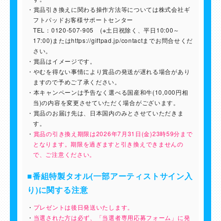
賞品引き換えに関わる操作方法等については株式会社ギ
フトパッドお客様サポートセンター
TEL：0120-507-905 (※土日祝除く、平日10:00～
17:00)またはhttps://giftpad.jp/contactまでお問合せくだ
さい。
賞品はイメージです。
やむを得ない事情により賞品の発送が遅れる場合があり
ますので予めご了承ください。
本キャンペーンは予告なく選べる国産和牛(10,000円相
当)の内容を変更させていただく場合がございます。
賞品のお届け先は、日本国内のみとさせていただきま
す。
賞品の引き換え期限は2026年7月31日(金)23時59分まで
となります。期限を過ぎますと引き換えできませんの
で、ご注意ください。
■番組特製タオル(一部アーティストサイン入
り)に関する注意
プレゼントは後日発送いたします。
当選された方は必ず、「当選者専用応募フォーム」に発