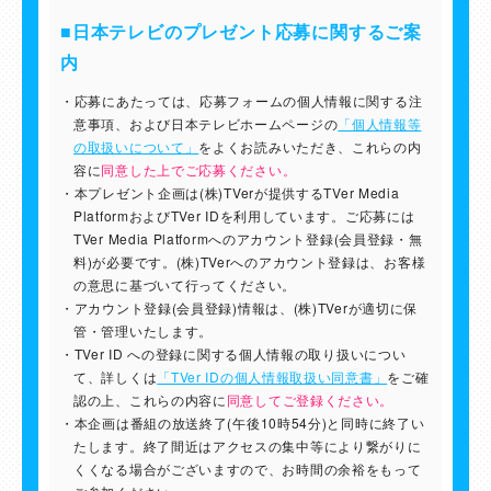
■日本テレビのプレゼント応募に関するご案
内
応募にあたっては、応募フォームの個人情報に関する注
意事項、および日本テレビホームページの
「個人情報等
の取扱いについて」
をよくお読みいただき、これらの内
容に
同意した上でご応募ください。
本プレゼント企画は(株)TVerが提供するTVer Media
PlatformおよびTVer IDを利用しています。ご応募には
TVer Media Platformへのアカウント登録(会員登録・無
料)が必要です。(株)TVerへのアカウント登録は、お客様
の意思に基づいて行ってください。
アカウント登録(会員登録)情報は、(株)TVerが適切に保
管・管理いたします。
TVer ID への登録に関する個人情報の取り扱いについ
て、詳しくは
「TVer IDの個人情報取扱い同意書」
をご確
認の上、これらの内容に
同意してご登録ください。
本企画は番組の放送終了(午後10時54分)と同時に終了い
たします。終了間近はアクセスの集中等により繋がりに
くくなる場合がございますので、お時間の余裕をもって