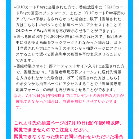
※QUOカードPayに当選された方で、番組放送中に「QUOカー
ドPayの画面のブックマーク」または「QUOカードPay専用の
アプリへの保存」をされなかった場合は、以下【当選された
方はこちら】のボタンから抽選ページにアクセスすることで
QUOカードPayの画面を再び表示させることができます。
※選べる国産和牛(10,000円相当)に当選された方で、番組放送
中に引き換え画面をブックマークされなかった場合は、以下
【当選された方はこちら】のボタンから抽選ページにアクセ
スすることで選べる国産和牛の画面を再び表示させることが
できます。
※番組特製タオル(一部アーティストサイン入り)に当選された方
で、番組放送中に「当選者専用応募フォーム」に送付先情報
を入力されなかった場合は、以下【当選された方はこちら】
のボタンから抽選ページにアクセスすることで「当選者専用
応募フォーム」の画面を再び表示させることができます。
なお、7⽉10⽇(金)午後6時までにプレゼントの送付先の入力が
確認できなかった場合は、当選を無効とさせていただきま
す。
これより先の抽選ページは7月10日(金)午後6時以降、
閲覧できませんのでご注意ください。
閲覧できなくなった後にお問い合わせいただいた場合