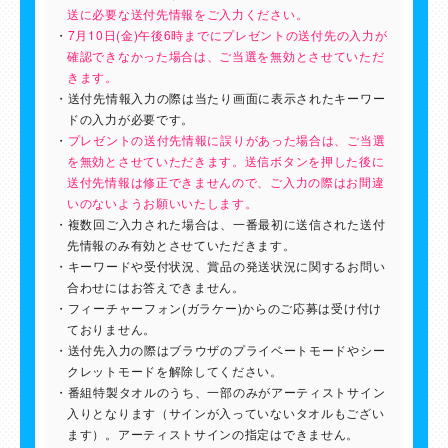
送に必要な送付先情報をご入力ください。
7⽉10⽇(金)午後6時までにプレゼントの送付先の入力が
確認できなかった場合は、ご当選を無効とさせていただ
きます。
送付先情報入力の際は当たり画⾯に表⽰されたキーワー
ドの入力が必要です。
プレゼントの送付先情報に誤りがあった場合は、ご当選
を無効とさせていただきます。送信ボタンを押した後に
送付先情報は修正できませんので、ご⼊⼒の際はお間違
いのないようお願いいたします。
複数回ご入力された場合は、⼀番最初に送信された送付
先情報のみ有効とさせていただきます。
キーワードや受付状況、賞品の発送状況に関するお問い
合わせにはお答えできません。
フィーチャーフォン(ガラケー)からのご応募は受け付け
ておりません。
送付先入力の際はブラウザのプライベートモードやシー
クレットモードを解除してください。
番組特製タオルのうち、一部のみがアーティストサイン
入りとなります（サインが入っていないタオルもござい
ます）。アーティストサインの指定はできません。