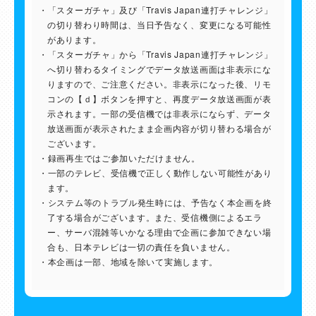
「スターガチャ」及び「Travis Japan連打チャレンジ」
の切り替わり時間は、当日予告なく、変更になる可能性
があります。
「スターガチャ」から「Travis Japan連打チャレンジ」
へ切り替わるタイミングでデータ放送画面は非表示にな
りますので、ご注意ください。非表示になった後、リモ
コンの【ｄ】ボタンを押すと、再度データ放送画面が表
示されます。一部の受信機では非表示にならず、データ
放送画面が表示されたまま企画内容が切り替わる場合が
ございます。
録画再生ではご参加いただけません。
一部のテレビ、受信機で正しく動作しない可能性があり
ます。
システム等のトラブル発生時には、予告なく本企画を終
了する場合がございます。また、受信機側によるエラ
ー、サーバ混雑等いかなる理由で企画に参加できない場
合も、日本テレビは一切の責任を負いません。
本企画は一部、地域を除いて実施します。