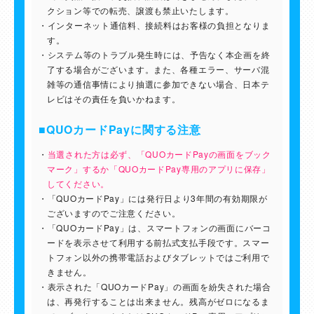
クション等での転売、譲渡も禁止いたします。
インターネット通信料、接続料はお客様の負担となりま
す。
システム等のトラブル発生時には、予告なく本企画を終
了する場合がございます。また、各種エラー、サーバ混
雑等の通信事情により抽選に参加できない場合、日本テ
レビはその責任を負いかねます。
■QUOカードPayに関する注意
当選された方は必ず、「QUOカードPayの画面をブック
マーク」するか「QUOカードPay専用のアプリに保存」
してください。
「QUOカードPay」には発行日より3年間の有効期限が
ございますのでご注意ください。
「QUOカードPay」は、スマートフォンの画面にバーコ
ードを表示させて利用する前払式支払手段です。スマー
トフォン以外の携帯電話およびタブレットではご利用で
きません。
表示された「QUOカードPay」の画面を紛失された場合
は、再発行することは出来ません。残高がゼロになるま