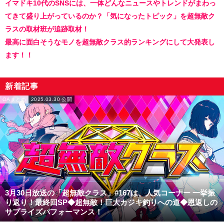
イマドキ10代のSNSには、一体どんなニュースやトレンドがまわっ
てきて盛り上がっているのか？「気になったトピック」を超無敵ク
ラスの取材班が追跡取材！
最高に面白そうなモノを超無敵クラス的ランキングにして大発表し
ます！！
新着記事
OAまとめ
2025.03.30 公開
3月30日放送の「超無敵クラス」#167は、人気コーナー 一挙振
り返り！最終回SP◆超無敵！巨大カジキ釣りへの道◆恩返しの
サプライズパフォーマンス！