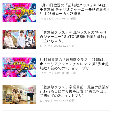
3月23日放送の「超無敵クラス」#166は、
◆超無敵 チャリ通ジャーニー◆鉄道最強ト
リオ 秋田ローカル路線旅
OAまとめ｜
2025.03.23 公開
「超無敵クラス」今回がラストの“チャリ
通ジャーニー” SixTONES田中樹も思わず
「泣いちゃう」
おしらせ｜
2025.03.22 公開
3月9日放送の「超無敵クラス」#165は、
◆ノーリアクションチャレンジ 第5弾◆超
無敵！初めての2ショットプリ
OAまとめ｜
2025.03.09 公開
「超無敵クラス」卒業目前・最後の授業が
行われる日にプリ機を設置！“勇気を出し
て初めての2ショットプリ”
おしらせ｜
2025.03.08 公開