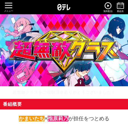
メニュー
無料配信
番組表
超無敵クラスをご視聴頂きありがとうございました！
番組概要
かまいたち
×
指原莉乃
が担任をつとめる