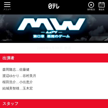
メニュー
無料配信
番組表
2009年6月30日 放送
出演者
森岡隆志…佐藤健
渡辺ゆかり…谷村美月
桜田浩介…小出恵介
結城美智雄…玉木宏
スタッフ