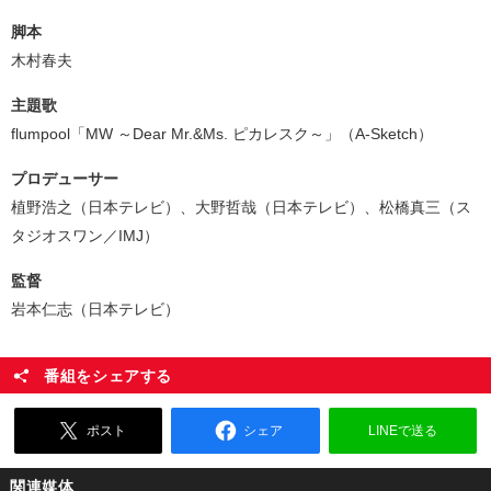
脚本
木村春夫
主題歌
flumpool「MW ～Dear Mr.&Ms. ピカレスク～」（A-Sketch）
プロデューサー
植野浩之（日本テレビ）、大野哲哉（日本テレビ）、松橋真三（ス
タジオスワン／IMJ）
監督
岩本仁志（日本テレビ）
番組をシェアする
ポスト
シェア
LINEで送る
関連媒体