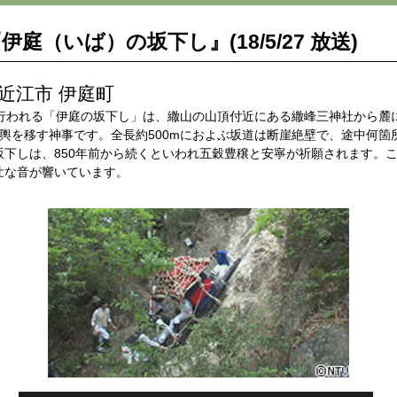
伊庭（いば）の坂下し』(18/5/27 放送)
近江市 伊庭町
に行われる「伊庭の坂下し」は、繖山の山頂付近にある繖峰三神社から麓
神輿を移す神事です。全長約500mにおよぶ坂道は断崖絶壁で、途中何箇
坂下しは、850年前から続くといわれ五穀豊穣と安寧が祈願されます。
壮な音が響いています。