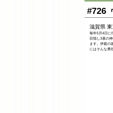
#726
『
滋賀県 東
毎年5月4日
目指し3基の
ます。伊庭の
にはそんな勇