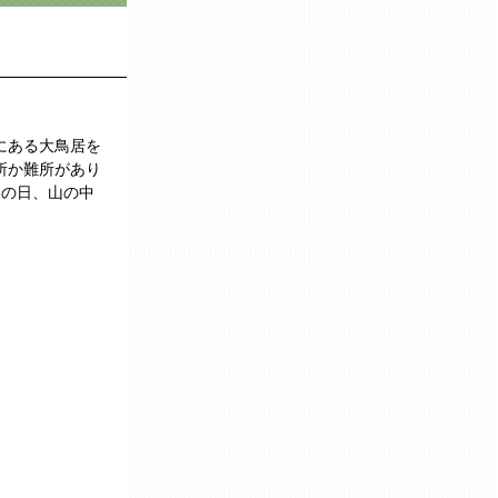
にある大鳥居を
所か難所があり
この日、山の中