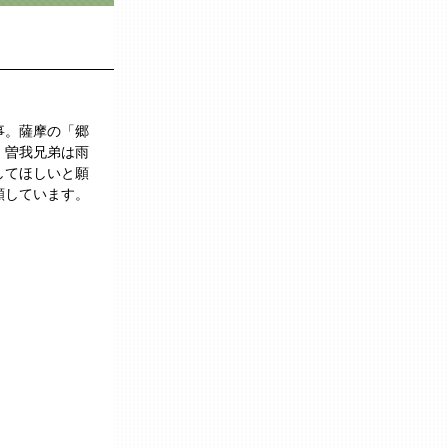
事。薩摩の「郷
。曽我兄弟は雨
してほしいと願
願しています。