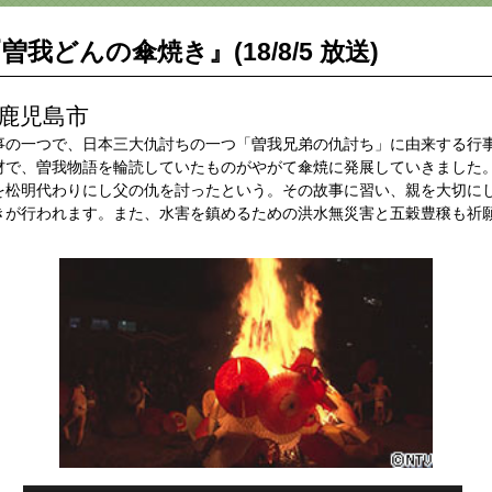
曽我どんの傘焼き』(18/8/5 放送)
 鹿児島市
事の一つで、日本三大仇討ちの一つ「曽我兄弟の仇討ち」に由来する行
材で、曽我物語を輪読していたものがやがて傘焼に発展していきました
を松明代わりにし父の仇を討ったという。その故事に習い、親を大切に
きが行われます。また、水害を鎮めるための洪水無災害と五穀豊穣も祈