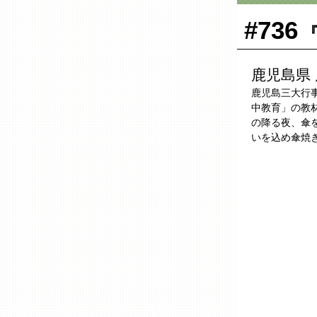
#736
『
鹿児島県
鹿児島三大行
中教育」の教
の降る夜、傘
いを込め傘焼