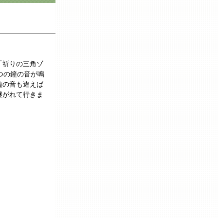
「祈りの三角ゾ
つの鐘の音が鳴
鐘の音も違えば
継がれて行きま