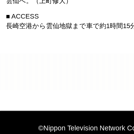
雲仙へ。（上町修大）
■ ACCESS
長崎空港から雲仙地獄まで車で約1時間15
©Nippon Television Network Co