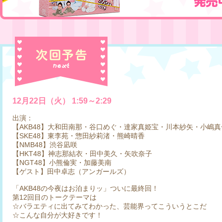
12月22日（火） 1:59～2:29
出演：
【AKB48】大和田南那・谷口めぐ・達家真姫宝・川本紗矢・小嶋
【SKE48】東李苑・惣田紗莉渚・熊崎晴香
【NMB48】渋谷凪咲
【HKT48】神志那結衣・田中美久・矢吹奈子
【NGT48】小熊倫実・加藤美南
【ゲスト】田中卓志（アンガールズ）
「AKB48の今夜はお泊まりッ」ついに最終回！
第12回目のトークテーマは
☆バラエティに出てみてわかった、芸能界ってこういうとこだ
☆こんな自分が大好きです！