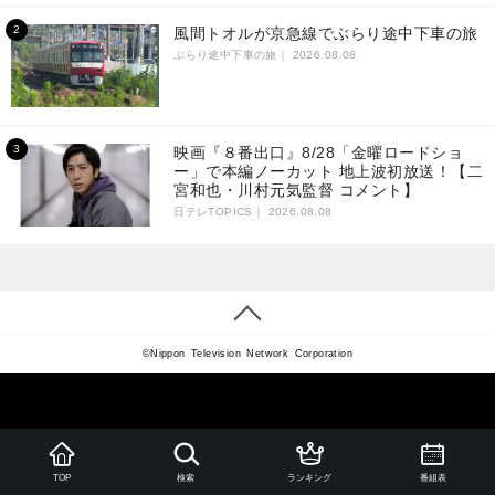
風間トオルが京急線でぶらり途中下車の旅
ぶらり途中下車の旅｜
2026.08.08
映画『８番出口』8/28「金曜ロードショ
ー」で本編ノーカット 地上波初放送！【二
宮和也・川村元気監督 コメント】
日テレTOPICS｜
2026.08.08
©Nippon Television Network Corporation
ランキング
番組表
TOP
検索