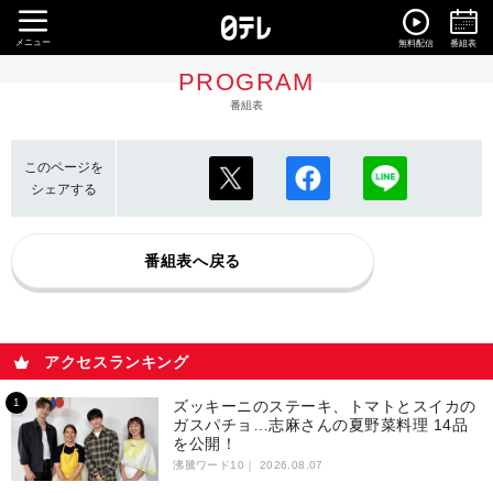
メニュー
無料配信
番組表
PROGRAM
番組表
このページを
シェアする
番組表へ戻る
アクセスランキング
ズッキーニのステーキ、トマトとスイカの
ガスパチョ…志麻さんの夏野菜料理 14品
を公開！
沸騰ワード10｜
2026.08.07