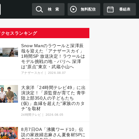
無料配信
検 索
番組表
アクセスランキング
Snow Manのラウールと深澤辰
哉を迎えた「アナザースカイ」
1時間SP 放送決定！ラウールは
モデル挑戦の地・パリへ 深澤
は“原点”東京・武蔵小山へ
アナザースカイ｜
2026.08.07
大泉洋「24時間テレビ49」に出
演決定！「原監督が育てた 青学
陸上部350人の子どもたち
(仮)」血縁を超えた“家族のカタ
チ”を取材
24時間テレビ｜
2026.08.05
8月7日OA「沸騰ワード10」伝
説の家政婦志麻さん夏食材SPに