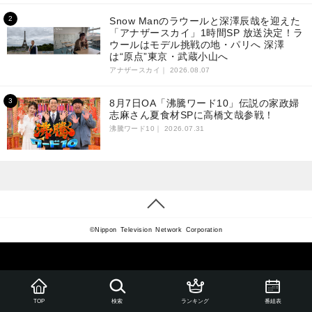
Snow Manのラウールと深澤辰哉を迎えた
「アナザースカイ」1時間SP 放送決定！ラ
ウールはモデル挑戦の地・パリへ 深澤
は“原点”東京・武蔵小山へ
アナザースカイ｜
2026.08.07
8月7日OA「沸騰ワード10」伝説の家政婦
志麻さん夏食材SPに高橋文哉参戦！
沸騰ワード10｜
2026.07.31
©Nippon Television Network Corporation
ランキング
番組表
TOP
検索