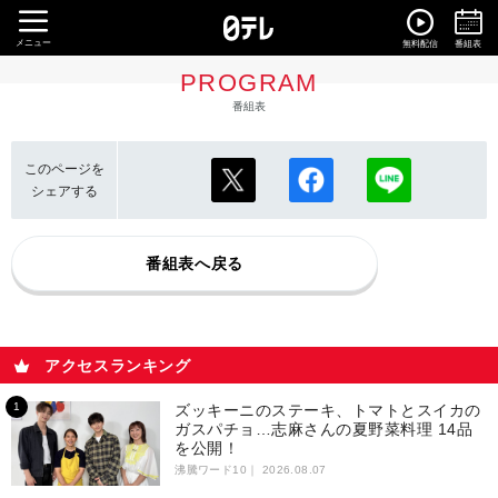
メニュー
無料配信
番組表
PROGRAM
番組表
このページを
シェアする
番組表へ戻る
アクセスランキング
ズッキーニのステーキ、トマトとスイカの
ガスパチョ…志麻さんの夏野菜料理 14品
を公開！
沸騰ワード10｜
2026.08.07