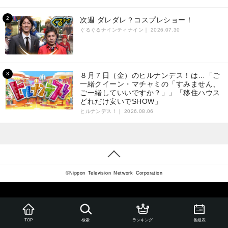
次週 ダレダレ？コスプレショー！
ぐるぐるナインティナイン｜
2026.07.30
８月７日（金）のヒルナンデス！は…「ご
一緒クイーン・マチャミの「すみません、
ご一緒していいですか？」」「移住ハウス
どれだけ安いでSHOW」
ヒルナンデス！｜
2026.08.06
©Nippon Television Network Corporation
ランキング
番組表
TOP
検索