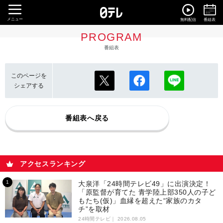
メニュー
無料配信
番組表
PROGRAM
番組表
このページを
シェアする
番組表へ戻る
アクセスランキング
大泉洋「24時間テレビ49」に出演決定！
「原監督が育てた 青学陸上部350人の子ど
もたち(仮)」血縁を超えた“家族のカタ
チ”を取材
24時間テレビ｜
2026.08.05