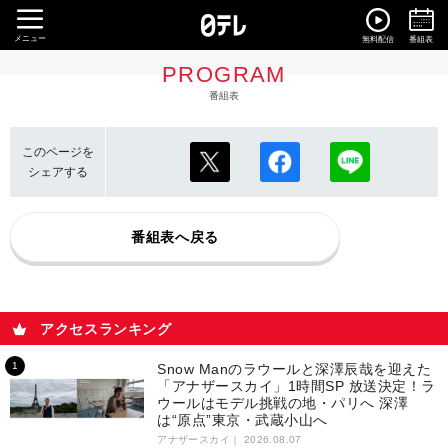
メニュー
無料配信
番組表
PROGRAM
番組表
このページを
シェアする
番組表へ戻る
アクセスランキング
Snow Manのラウールと深澤辰哉を迎えた
「アナザースカイ」1時間SP 放送決定！ラ
ウールはモデル挑戦の地・パリへ 深澤
は“原点”東京・武蔵小山へ
アナザースカイ｜
2026.08.07