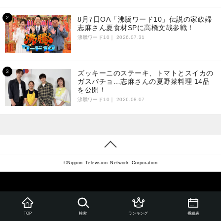
8月7日OA「沸騰ワード10」伝説の家政婦
志麻さん夏食材SPに高橋文哉参戦！
沸騰ワード10｜
2026.07.31
ズッキーニのステーキ、トマトとスイカの
ガスパチョ…志麻さんの夏野菜料理 14品
を公開！
沸騰ワード10｜
2026.08.07
©Nippon Television Network Corporation
ランキング
番組表
TOP
検索