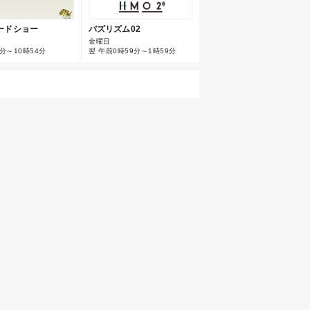
バズリズム02
ードショー
金曜日
翌 午前0時59分～1時59分
分～10時54分