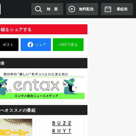
無料配信
検 索
番組表
番組をシェアする
ポスト
シェア
LINEで送る
媒体
たへオススメの番組