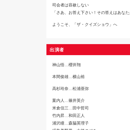
司会者は容赦しない
「さあ、お答え下さい！その答えはあなた
ようこそ、「ザ・クイズショウ」へ
出演者
神山悟…櫻井翔
本間俊雄…横山裕
高杉玲奈…松浦亜弥
案内人…篠井英介
米倉信三…田中哲司
竹内昇…和田正人
浦沢瞳…森脇英理子