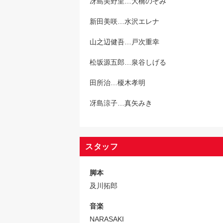
冴島美野里…大橋のぞみ
新田美咲…水沢エレナ
山之辺健吾…戸次重幸
松坂源五郎…泉谷しげる
田所治…榎木孝明
冴島涼子…真矢みき
スタッフ
脚本
及川拓郎
音楽
NARASAKI