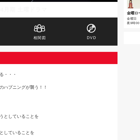
年4月期 土曜ドラマ
金曜ロ
金曜日
夜9時00
相関図
DVD
る・・・
のハプニングが襲う！！
うとしていることを
としていることを