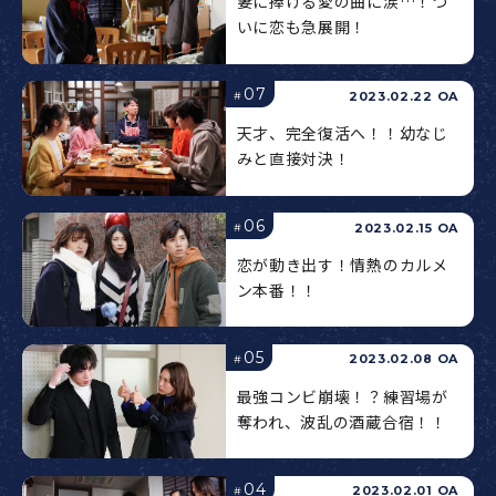
妻に捧げる愛の曲に涙…！つ
いに恋も急展開！
07
2023.02.22 OA
#
天才、完全復活へ！！幼なじ
みと直接対決！
06
2023.02.15 OA
#
恋が動き出す！情熱のカルメ
ン本番！！
05
2023.02.08 OA
#
最強コンビ崩壊！？練習場が
奪われ、波乱の酒蔵合宿！！
04
2023.02.01 OA
#