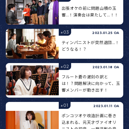
出張オケの前に問題山積の玉
響...！演奏会は果たして...！！
03
2023.01.25 OA
#
ティンパニストが突然退団...！
どうなる！？
02
2023.01.18 OA
#
フルート蒼の遅刻の訳と
は！？問題解決に向かって、玉
響メンバーが動き出す！
01
2023.01.11 OA
#
ポンコツオケ改造計画に巻き
込まれる、元天才ヴァイオリ
ニストの初音。一発逆転の音