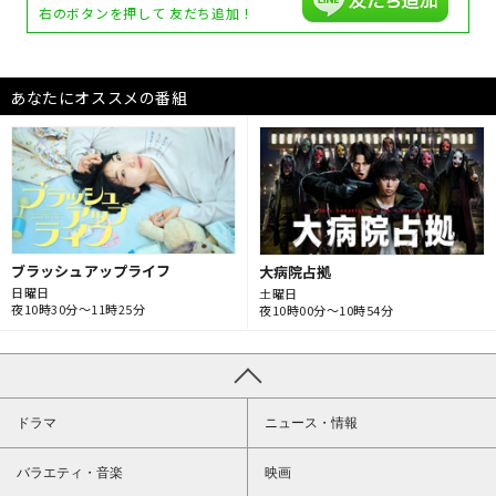
右のボタンを押して
友だち追加！
あなたにオススメの番組
ブラッシュアップライフ
大病院占拠
日曜日
土曜日
夜10時30分～11時25分
夜10時00分～10時54分
ドラマ
ニュース・情報
バラエティ・音楽
映画