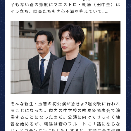
あさひ
子もない蒼の態度にマエストロ・
朝陽
（田中圭）は
イラ立ち、団員たちも内心不満を抱えていて...。
そんな新生・玉響の初公演が急きょ2週間後に行われ
ることになった。市内の中学校の吹奏楽発表会で演
奏することになったのだ。公演に向けてさっそく練
習を始めるが、朝陽は蒼のフルートに「話にならな
い」とコテンパンに駄目出しすると、初音に蒼の遅刻