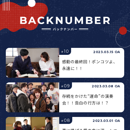
10
2023.03.15 OA
#
感動の最終回！ポンコツよ、
永遠に！！
09
2023.03.08 OA
#
存続をかけた“運命”の演奏
会！！告白の行方は！？
08
2023.03.01 OA
#