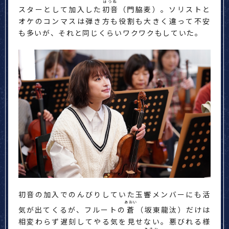
はつね
スターとして加入した
初音
（門脇麦）。ソリストと
オケのコンマスは弾き方も役割も大きく違って不安
も多いが、それと同じくらいワクワクもしていた。
初音の加入でのんびりしていた玉響メンバーにも活
あおい
気が出てくるが、フルートの
蒼
（坂東龍汰）だけは
相変わらず遅刻してやる気を見せない。悪びれる様