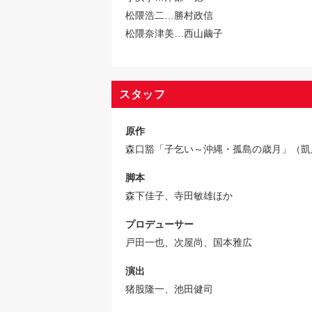
松隈浩二…勝村政信
松隈奈津美…西山繭子
スタッフ
原作
森口豁「子乞い～沖縄・孤島の歳月」（凱
脚本
森下佳子、寺田敏雄ほか
プロデューサー
戸田一也、次屋尚、国本雅広
演出
猪股隆一、池田健司