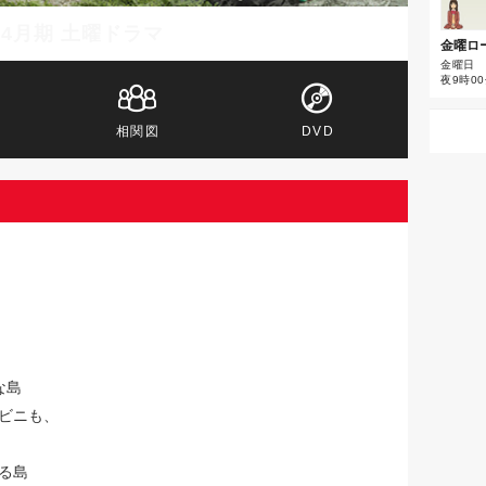
年4月期 土曜ドラマ
金曜ロ
金曜日
夜9時00
相関図
DVD
な島
ビニも、
る島