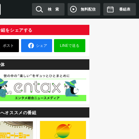
無料配信
検 索
番組表
番組をシェアする
ポスト
シェア
LINEで送る
媒体
たへオススメの番組