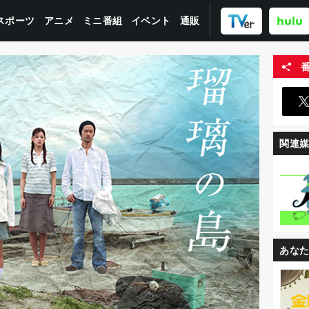
スポーツ
ミニ番組
イベント
アニメ
通販
関連
あな