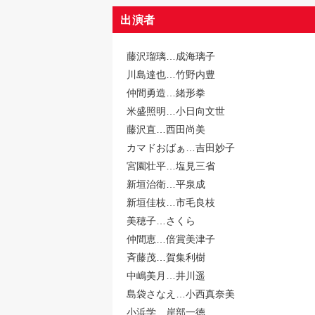
出演者
藤沢瑠璃…成海璃子
川島達也…竹野内豊
仲間勇造…緒形拳
米盛照明…小日向文世
藤沢直…西田尚美
カマドおばぁ…吉田妙子
宮園壮平…塩見三省
新垣治衛…平泉成
新垣佳枝…市毛良枝
美穂子…さくら
仲間恵…倍賞美津子
斉藤茂…賀集利樹
中嶋美月…井川遥
島袋さなえ…小西真奈美
小浜学…岸部一徳