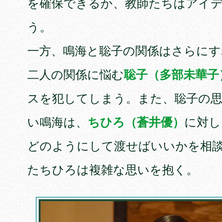
を確保できるか、教師たちはアイ
う。
一方、鳴海と聡子の関係はさらにす
二人の関係に悩む
聡子（多部未華子
スを犯してしまう。また、聡子の
い鳴海は、
ちひろ（蒼井優）
に対し
どのようにして渡せばいいかを相
たちひろは複雑な思いを抱く。