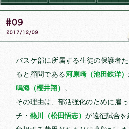
バスケ部に所属する生徒の保護者
ると顧問である
河原崎（池田鉄洋）
鳴海（櫻井翔）
。
その理由は、部活強化のために雇
チ・
熱川（松田悟志）
が遠征試合を