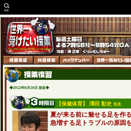
検索
◆2012年6月16日 放送◆
【保健体育】 澤田 彰史
先生
夏が来る前に魅せる足を作
急増する足トラブルの原因