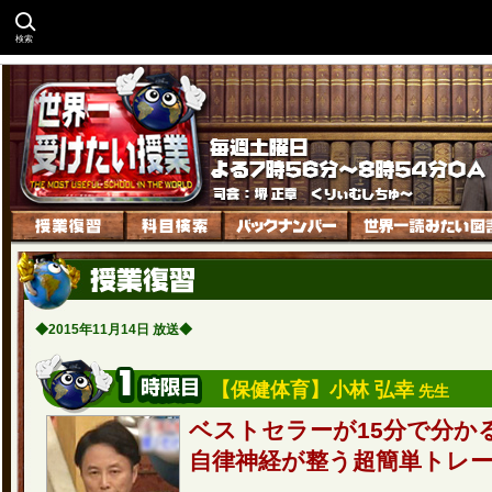
検索
◆2015年11月14日 放送◆
【保健体育】小林 弘幸
先生
ベストセラーが15分で分か
自律神経が整う超簡単トレ