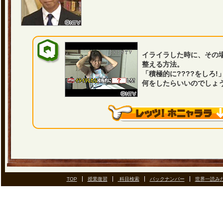
イライラした時に、その
整える方法。
「積極的に????をしろ!
何をしたらいいのでしょ
TOP
授業復習
科目検索
バックナンバー
世界一読み