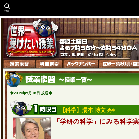
検索
◆2019年5月18日 放送◆
【科学】湯本 博文
先生
「学研の科学」にみる科学