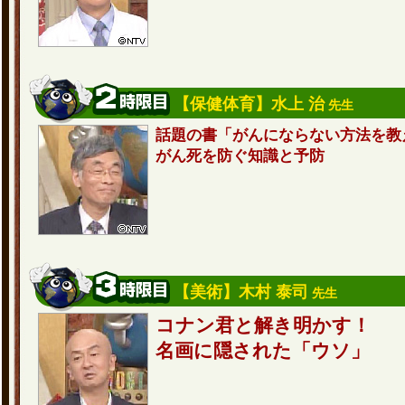
【保健体育】水上 治
先生
話題の書「がんにならない方法を教
がん死を防ぐ知識と予防
【美術】木村 泰司
先生
コナン君と解き明かす！
名画に隠された「ウソ」