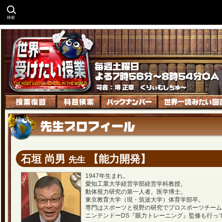
検索
石垣 尚男
【能力開発】
先生
1947年生まれ。
愛知工業大学経営学部経営学科教授。
動体視力研究の第一人者。医学博士。
東京教育大学（現・筑波大学）体育学部卒。
専門はスポーツと視野の研究でプロスポーツチーム
ニンテンドーDS『眼力トレーニング』監修も行っ