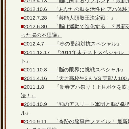
■
2013.4.13 『脳に関するウソホント！最
■
2012.10.6 『あなたの脳を活性化 アハ体
■
2012.7.28 『芸能人頭脳王決定戦！』
■
2012.6.30 『脳は運動で進化する！？最
った脳の不思議』
■
2012.4.7 『春の番組対抗スペシャル』
■
2011.12.17 『2011年末テストスペシ
ト』
■
2011.10.8 『脳の限界に挑戦スペシャル』
■
2011.4.16 『天才高校生3人 VS 芸能人10
■
2011.1.8 『新春アハ祭り！正月ボケを
法！』
■
2010.10.9 『知のアスリート軍団と脳の
ル』
■
2010.9.11 『奇跡の脳事件ファイル！ 