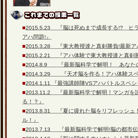
■
2015.5.23 『脳は死ぬまで成長する!? 
アハ問題!』
■
2015.3.28 『東大教授達と真剣勝負!最新
■
2015.2.21 『アハ体験で東大教授達と真
■
2014.8.9 『最新脳科学で解明！ あな
■
2014.3.29 『天才脳を作る！アハ体験ス
■
2014.1.11 『最強講師陣VSアハバトルスペ
■
2013.11.2 『最新脳科学で解明！マンガ
る！？』
■
2013.8.31 『夏に疲れた脳をリフレッシ
ル！』
■
2013.7.13 『最新脳科学で解明!脳の都市