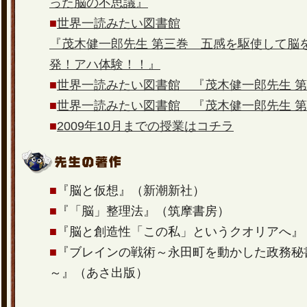
った脳の不思議』
■
世界一読みたい図書館
『茂木健一郎先生 第三巻 五感を駆使して脳
発！アハ体験！！』
■
世界一読みたい図書館 『茂木健一郎先生 
■
世界一読みたい図書館 『茂木健一郎先生 
■
2009年10月までの授業はコチラ
■
『脳と仮想』（新潮新社）
■
『「脳」整理法』（筑摩書房）
■
『脳と創造性「この私」というクオリアへ』
■
『ブレインの戦術～永田町を動かした政務秘
～』（あさ出版）