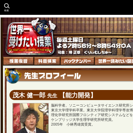
検索
茂木 健一郎
【能力開発】
先生
脳科学者。ソニーコンピュータサイエンス研究所シ
東京大学理学科卒業。東京大学院理学科理学専攻博
理化学研究所国際フロンティア研究システムなどを
ケンブリッジ大学生理学研究所研究員。
2005年 小林秀雄賞受賞。