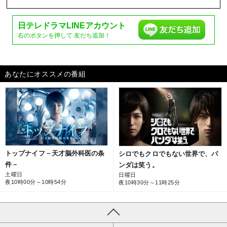
日テレドラマ
LINEアカウント
右のボタンを押して
友だち追加！
あなたにオススメの番組
トップナイフ－天才脳外科医の条
シロでもクロでもない世界で、パ
件－
ンダは笑う。
土曜日
日曜日
夜10時00分～10時54分
夜10時30分～11時25分