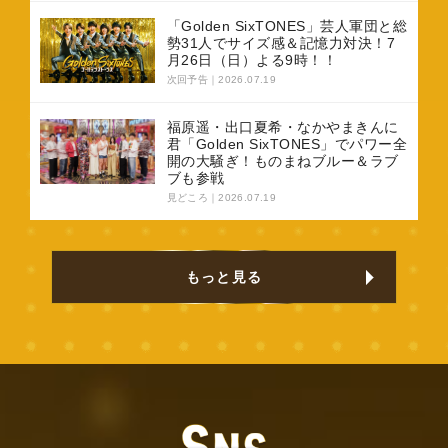
「Golden SixTONES」芸人軍団と総
勢31人でサイズ感＆記憶力対決！7
月26日（日）よる9時！！
次回予告
2026.07.19
福原遥・出口夏希・なかやまきんに
君「Golden SixTONES」でパワー全
開の大騒ぎ！ものまねブルー＆ラブ
ブも参戦
見どころ
2026.07.19
もっと見る