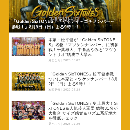
「Golden SixTONES」『ぐるナイ～ゴチメンバー～
参戦！』8月9日（日）よる9時！！
本家・松平健が「Golden SixTONE
S」名物「マツケンナンバー」に初参
戦！千葉雄大、中条あやみと“マツケ
ントリオ”結成で大暴れ
見どころ
2026.08.02
「Golden SixTONES」松平健参戦！
ついに本家とマツケンナンバー！8月
2日（日）よる9時！！
次回予告
2026.07.28
「Golden SixTONES」史上最大！Si
xTONES＆人気芸人軍団 総勢31名が
大集合 サイズ感覚＆リズム系記憶力
を徹底チェック
見どころ
2026.07.26