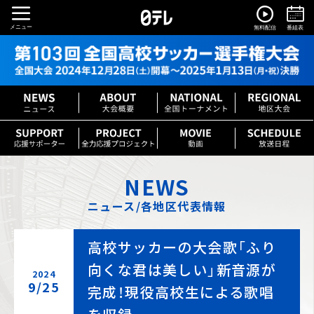
メニュー
無料配信
番組表
NEWS
ニュース/各地区代表情報
高校サッカーの大会歌「ふり
向くな君は美しい」新音源が
2024
9/25
完成！現役高校生による歌唱