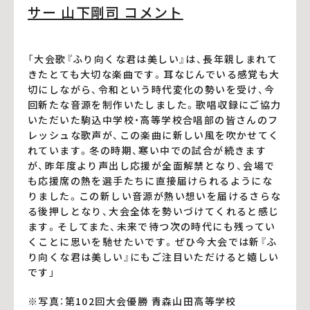
サー 山下剛司 コメント
「大会歌『ふり向くな君は美しい』は、長年親しまれて
きたとても大切な楽曲です。耳なじんでいる感覚も大
切にしながら、令和という時代変化の勢いを受け、今
回新たな音源を制作いたしました。歌唱収録にご協力
いただいた駒込中学校・高等学校合唱部の皆さんのフ
レッシュな歌声が、この楽曲に新しい風を吹かせてく
れています。冬の時期、寒い中での試合が続きます
が、昨年度より声出し応援が全面解禁となり、会場で
も応援席の熱を選手たちに直接届けられるようにな
りました。この新しい音源が熱い想いを届けるさらな
る後押しとなり、大会全体を勢いづけてくれると感じ
ます。そしてまた、未来で待つ次の時代にも残ってい
くことに思いを馳せたいです。ぜひ今大会では新『ふ
り向くな君は美しい』にもご注目いただけると嬉しい
です」
※写真：第102回大会優勝 青森山田高等学校