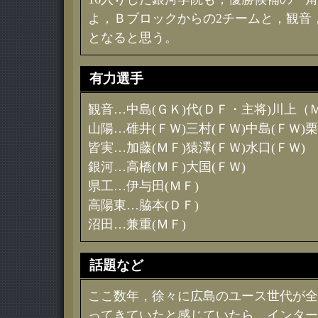
よ，Ｂブロックからの2チームと，観音
となると思う。
有力選手
観音…中島(ＧＫ)代(ＤＦ・主将)川上
山陽…碓井(ＦＷ)三村(ＦＷ)中島(ＦＷ)栗
皆実…加藤(ＭＦ)猿澤(ＦＷ)水口(ＦＷ)
銀河…高橋(ＭＦ)大国(ＦＷ)
県工…伊与田(ＭＦ)
高陽東…脇本(ＤＦ)
沼田…兼重(ＭＦ)
話題など
ここ数年，徐々に広島のユース世代が全
ってきていたと感じていたら，インター