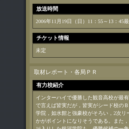
放送時間
2006年11月19日（日）11：55～13：4
チケット情報
未定
取材レポート・各局ＰＲ
有力校紹介
インターハイで優勝した観音高校が最有
で言えば皆実だが，皆実がシード校のＢ
学院，如水館と強豪校がそろい，2次リ
かがポイントになりそうである。また，
16入りした銀河学院も，優勝候補の一