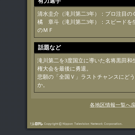
有力選手
清水圭介（滝川第二3年）：プロ注目の
橘 章斗（滝川第二3年）：スピードを
のＭＦ
話題など
滝川第二を3度国立に導いた名将黒田和
権大会を最後に勇退。
悲願の「全国Ｖ」ラストチャンスにどう
か。
各地区情報一覧へ