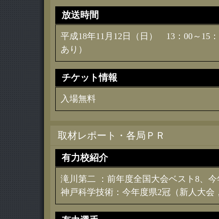
放送時間
平成18年11月12日（日） 13：00～1
あり）
チケット情報
入場無料
取材レポート・各局ＰＲ
有力校紹介
滝川第二 ：前年度全国大会ベスト8、
神戸科学技術：今年度県2冠（新人大会