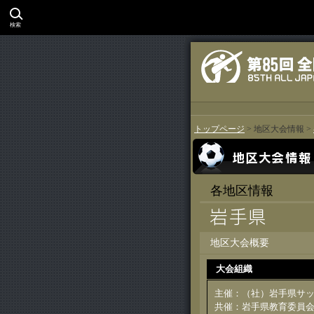
検索
トップページ
> 地区大会情報 >
各地区情報
地区大会概要
大会組織
主催：（社）岩手県サ
共催：岩手県教育委員